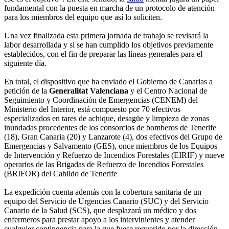
fundamental con la puesta en marcha de un protocolo de atención
para los miembros del equipo que así lo soliciten.
Una vez finalizada esta primera jornada de trabajo se revisará la
labor desarrollada y si se han cumplido los objetivos previamente
establecidos, con el fin de preparar las líneas generales para el
siguiente día.
En total, el dispositivo que ha enviado el Gobierno de Canarias a
petición de la
Generalitat Valenciana
y el Centro Nacional de
Seguimiento y Coordinación de Emergencias (CENEM) del
Ministerio del Interior, está compuesto por 70 efectivos
especializados en tares de achique, desagüe y limpieza de zonas
inundadas procedentes de los consorcios de bomberos de Tenerife
(18), Gran Canaria (20) y Lanzarote (4), dos efectivos del Grupo de
Emergencias y Salvamento (GES), once miembros de los Equipos
de Intervención y Refuerzo de Incendios Forestales (EIRIF) y nueve
operarios de las Brigadas de Refuerzo de Incendios Forestales
(BRIFOR) del Cabildo de Tenerife
La expedición cuenta además con la cobertura sanitaria de un
equipo del Servicio de Urgencias Canario (SUC) y del Servicio
Canario de la Salud (SCS), que desplazará un médico y dos
enfermeros para prestar apoyo a los intervinientes y atender
cualquier contingencia para la que fuese requerido por la dirección