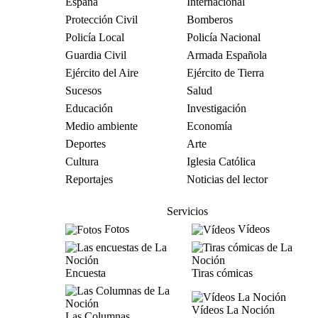
España
Internacional
Protección Civil
Bomberos
Policía Local
Policía Nacional
Guardia Civil
Armada Española
Ejército del Aire
Ejército de Tierra
Sucesos
Salud
Educación
Investigación
Medio ambiente
Economía
Deportes
Arte
Cultura
Iglesia Católica
Reportajes
Noticias del lector
Servicios
Fotos
Vídeos
Encuesta
Tiras cómicas
Vídeos La Noción
Las Columnas