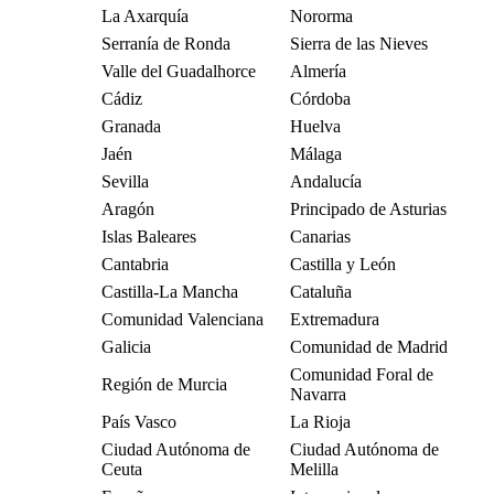
La Axarquía
Nororma
Serranía de Ronda
Sierra de las Nieves
Valle del Guadalhorce
Almería
Cádiz
Córdoba
Granada
Huelva
Jaén
Málaga
Sevilla
Andalucía
Aragón
Principado de Asturias
Islas Baleares
Canarias
Cantabria
Castilla y León
Castilla-La Mancha
Cataluña
Comunidad Valenciana
Extremadura
Galicia
Comunidad de Madrid
Comunidad Foral de
Región de Murcia
Navarra
País Vasco
La Rioja
Ciudad Autónoma de
Ciudad Autónoma de
Ceuta
Melilla