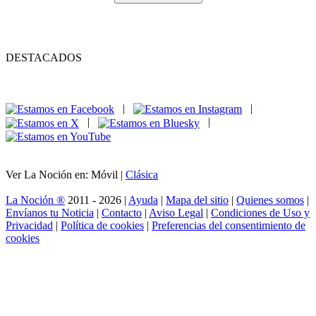
DESTACADOS
|
|
|
|
Ver La Noción en: Móvil |
Clásica
La Noción ®
2011 - 2026 |
Ayuda
|
Mapa del sitio
|
Quienes somos
|
Envíanos tu Noticia
|
Contacto
|
Aviso Legal
|
Condiciones de Uso y
Privacidad
|
Política de cookies
|
Preferencias del consentimiento de
cookies