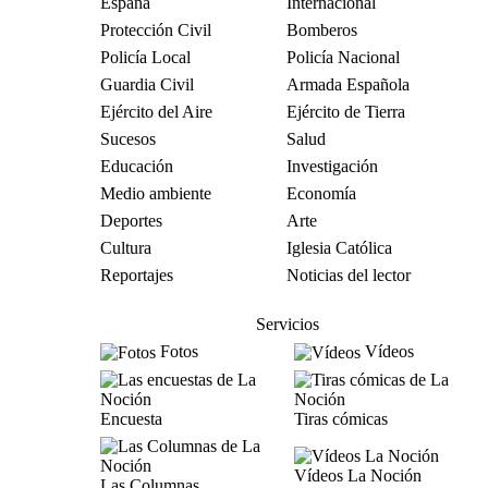
España
Internacional
Protección Civil
Bomberos
Policía Local
Policía Nacional
Guardia Civil
Armada Española
Ejército del Aire
Ejército de Tierra
Sucesos
Salud
Educación
Investigación
Medio ambiente
Economía
Deportes
Arte
Cultura
Iglesia Católica
Reportajes
Noticias del lector
Servicios
Fotos
Vídeos
Encuesta
Tiras cómicas
Vídeos La Noción
Las Columnas