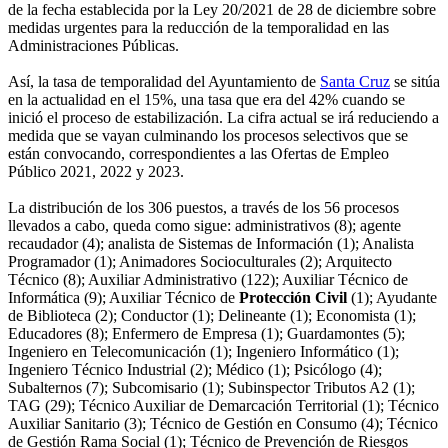
de la fecha establecida por la Ley 20/2021 de 28 de diciembre sobre
medidas urgentes para la reducción de la temporalidad en las
Administraciones Públicas.
Así, la tasa de temporalidad del Ayuntamiento de
Santa Cruz
se sitúa
en la actualidad en el 15%, una tasa que era del 42% cuando se
inició el proceso de estabilización. La cifra actual se irá reduciendo a
medida que se vayan culminando los procesos selectivos que se
están convocando, correspondientes a las Ofertas de Empleo
Público 2021, 2022 y 2023.
La distribución de los 306 puestos, a través de los 56 procesos
llevados a cabo, queda como sigue: administrativos (8); agente
recaudador (4); analista de Sistemas de Información (1); Analista
Programador (1); Animadores Socioculturales (2); Arquitecto
Técnico (8); Auxiliar Administrativo (122); Auxiliar Técnico de
Informática (9); Auxiliar Técnico de
Protección Civil
(1); Ayudante
de Biblioteca (2); Conductor (1); Delineante (1); Economista (1);
Educadores (8); Enfermero de Empresa (1); Guardamontes (5);
Ingeniero en Telecomunicación (1); Ingeniero Informático (1);
Ingeniero Técnico Industrial (2); Médico (1); Psicólogo (4);
Subalternos (7); Subcomisario (1); Subinspector Tributos A2 (1);
TAG (29); Técnico Auxiliar de Demarcación Territorial (1); Técnico
Auxiliar Sanitario (3); Técnico de Gestión en Consumo (4); Técnico
de Gestión Rama Social (1); Técnico de Prevención de Riesgos