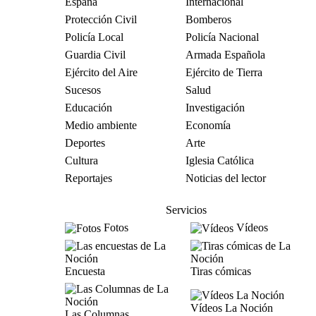
España
Internacional
Protección Civil
Bomberos
Policía Local
Policía Nacional
Guardia Civil
Armada Española
Ejército del Aire
Ejército de Tierra
Sucesos
Salud
Educación
Investigación
Medio ambiente
Economía
Deportes
Arte
Cultura
Iglesia Católica
Reportajes
Noticias del lector
Servicios
Fotos
Vídeos
Encuesta
Tiras cómicas
Vídeos La Noción
Las Columnas