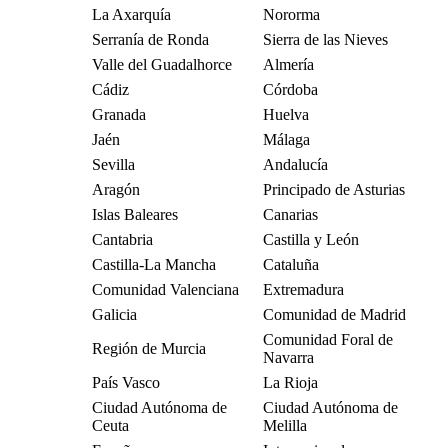
La Axarquía
Nororma
Serranía de Ronda
Sierra de las Nieves
Valle del Guadalhorce
Almería
Cádiz
Córdoba
Granada
Huelva
Jaén
Málaga
Sevilla
Andalucía
Aragón
Principado de Asturias
Islas Baleares
Canarias
Cantabria
Castilla y León
Castilla-La Mancha
Cataluña
Comunidad Valenciana
Extremadura
Galicia
Comunidad de Madrid
Comunidad Foral de
Región de Murcia
Navarra
País Vasco
La Rioja
Ciudad Autónoma de
Ciudad Autónoma de
Ceuta
Melilla