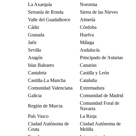
La Axarquía
Nororma
Serranía de Ronda
Sierra de las Nieves
Valle del Guadalhorce
Almería
Cádiz
Córdoba
Granada
Huelva
Jaén
Málaga
Sevilla
Andalucía
Aragón
Principado de Asturias
Islas Baleares
Canarias
Cantabria
Castilla y León
Castilla-La Mancha
Cataluña
Comunidad Valenciana
Extremadura
Galicia
Comunidad de Madrid
Comunidad Foral de
Región de Murcia
Navarra
País Vasco
La Rioja
Ciudad Autónoma de
Ciudad Autónoma de
Ceuta
Melilla