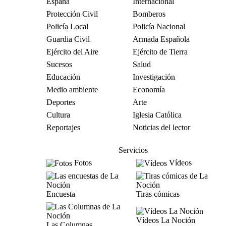
España
Internacional
Protección Civil
Bomberos
Policía Local
Policía Nacional
Guardia Civil
Armada Española
Ejército del Aire
Ejército de Tierra
Sucesos
Salud
Educación
Investigación
Medio ambiente
Economía
Deportes
Arte
Cultura
Iglesia Católica
Reportajes
Noticias del lector
Servicios
Fotos
Vídeos
Encuesta
Tiras cómicas
Vídeos La Noción
Las Columnas