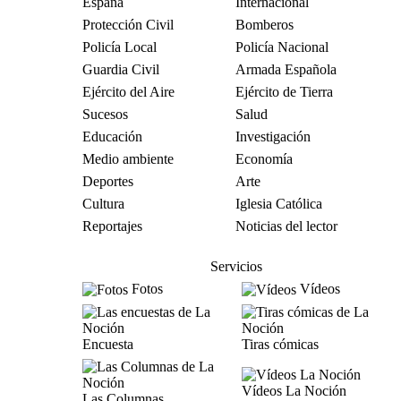
España
Internacional
Protección Civil
Bomberos
Policía Local
Policía Nacional
Guardia Civil
Armada Española
Ejército del Aire
Ejército de Tierra
Sucesos
Salud
Educación
Investigación
Medio ambiente
Economía
Deportes
Arte
Cultura
Iglesia Católica
Reportajes
Noticias del lector
Servicios
Fotos
Vídeos
Encuesta
Tiras cómicas
Vídeos La Noción
Las Columnas