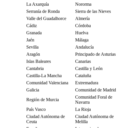
La Axarquía
Nororma
Serranía de Ronda
Sierra de las Nieves
Valle del Guadalhorce
Almería
Cádiz
Córdoba
Granada
Huelva
Jaén
Málaga
Sevilla
Andalucía
Aragón
Principado de Asturias
Islas Baleares
Canarias
Cantabria
Castilla y León
Castilla-La Mancha
Cataluña
Comunidad Valenciana
Extremadura
Galicia
Comunidad de Madrid
Comunidad Foral de
Región de Murcia
Navarra
País Vasco
La Rioja
Ciudad Autónoma de
Ciudad Autónoma de
Ceuta
Melilla