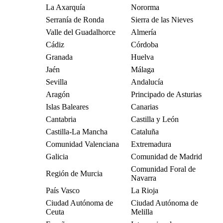
La Axarquía
Nororma
Serranía de Ronda
Sierra de las Nieves
Valle del Guadalhorce
Almería
Cádiz
Córdoba
Granada
Huelva
Jaén
Málaga
Sevilla
Andalucía
Aragón
Principado de Asturias
Islas Baleares
Canarias
Cantabria
Castilla y León
Castilla-La Mancha
Cataluña
Comunidad Valenciana
Extremadura
Galicia
Comunidad de Madrid
Comunidad Foral de
Región de Murcia
Navarra
País Vasco
La Rioja
Ciudad Autónoma de
Ciudad Autónoma de
Ceuta
Melilla