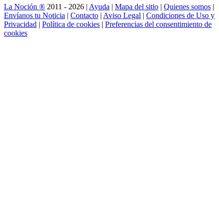
La Noción ®
2011 - 2026 |
Ayuda
|
Mapa del sitio
|
Quienes somos
|
Envíanos tu Noticia
|
Contacto
|
Aviso Legal
|
Condiciones de Uso y
Privacidad
|
Política de cookies
|
Preferencias del consentimiento de
cookies