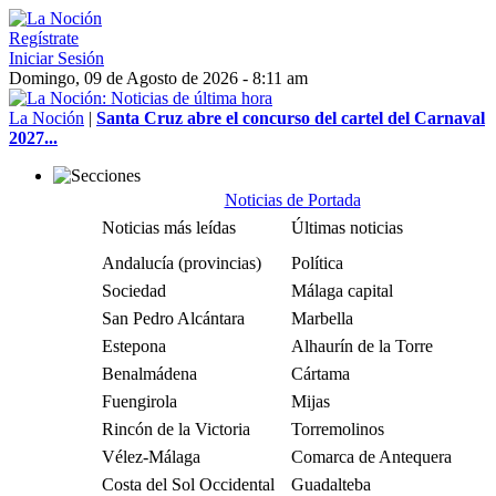
Regístrate
Iniciar Sesión
Domingo, 09 de Agosto de 2026 - 8:11 am
La Noción
|
Santa Cruz abre el concurso del cartel del Carnaval
2027...
Noticias de Portada
Noticias más leídas
Últimas noticias
Andalucía (provincias)
Política
Sociedad
Málaga capital
San Pedro Alcántara
Marbella
Estepona
Alhaurín de la Torre
Benalmádena
Cártama
Fuengirola
Mijas
Rincón de la Victoria
Torremolinos
Vélez-Málaga
Comarca de Antequera
Costa del Sol Occidental
Guadalteba