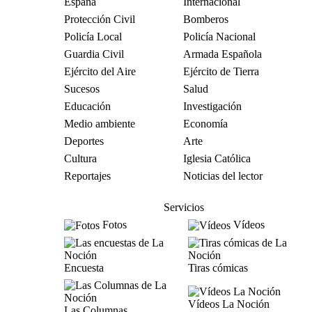
España
Internacional
Protección Civil
Bomberos
Policía Local
Policía Nacional
Guardia Civil
Armada Española
Ejército del Aire
Ejército de Tierra
Sucesos
Salud
Educación
Investigación
Medio ambiente
Economía
Deportes
Arte
Cultura
Iglesia Católica
Reportajes
Noticias del lector
Servicios
Fotos
Vídeos
Encuesta
Tiras cómicas
Vídeos La Noción
Las Columnas