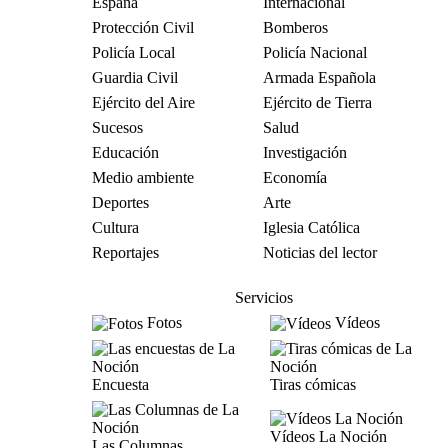
España
Internacional
Protección Civil
Bomberos
Policía Local
Policía Nacional
Guardia Civil
Armada Española
Ejército del Aire
Ejército de Tierra
Sucesos
Salud
Educación
Investigación
Medio ambiente
Economía
Deportes
Arte
Cultura
Iglesia Católica
Reportajes
Noticias del lector
Servicios
Fotos
Vídeos
Encuesta
Tiras cómicas
Vídeos La Noción
Las Columnas