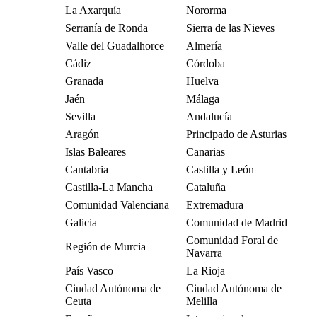
La Axarquía
Nororma
Serranía de Ronda
Sierra de las Nieves
Valle del Guadalhorce
Almería
Cádiz
Córdoba
Granada
Huelva
Jaén
Málaga
Sevilla
Andalucía
Aragón
Principado de Asturias
Islas Baleares
Canarias
Cantabria
Castilla y León
Castilla-La Mancha
Cataluña
Comunidad Valenciana
Extremadura
Galicia
Comunidad de Madrid
Comunidad Foral de
Región de Murcia
Navarra
País Vasco
La Rioja
Ciudad Autónoma de
Ciudad Autónoma de
Ceuta
Melilla