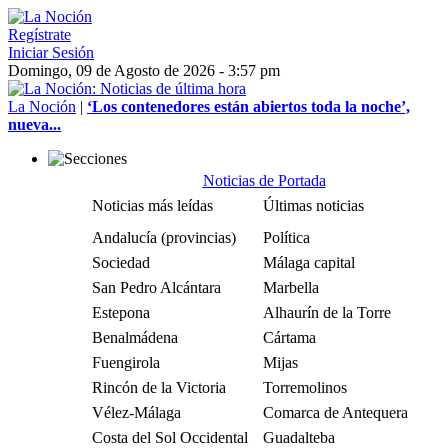
Regístrate
Iniciar Sesión
Domingo, 09 de Agosto de 2026 - 3:57 pm
La Noción
|
‘Los contenedores están abiertos toda la noche’,
nueva...
Noticias de Portada
Noticias más leídas
Últimas noticias
Andalucía (provincias)
Política
Sociedad
Málaga capital
San Pedro Alcántara
Marbella
Estepona
Alhaurín de la Torre
Benalmádena
Cártama
Fuengirola
Mijas
Rincón de la Victoria
Torremolinos
Vélez-Málaga
Comarca de Antequera
Costa del Sol Occidental
Guadalteba