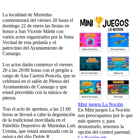
La localidad de Muriedas
conmemorará del viernes 20 hasta el
domingo 22 de enero las fiestas en
honor a San Vicente Mártir con
varios actos organizados por la Junta
Vecinal de esta pedanía y el
patrocinio del Ayuntamiento de
Camargo.
Los actos darán comienzo el viernes
20 a las 20:00 horas con el pregón a
cargo de Ana Carrera Poncela, que se
celebrará en el salón de Plenos del
Ayuntamiento de Camargo y que
estará precedido con la música de
piteros.
Mini juegos La Noción
Tras el acto de apertura, a las 21:00
En Mini juegos La Noción
horas se llevará a cabo la degustación
nos preocupamos por lo que
de la tradicional morcillada en el
más quieres y, para
Pabellón Deportivo de Muriedas Luis
demostrarlo, tenemos la
Urrutia, que estará amenizada con la
opción del control parental.
música del dúo Doble R
La Noción ads