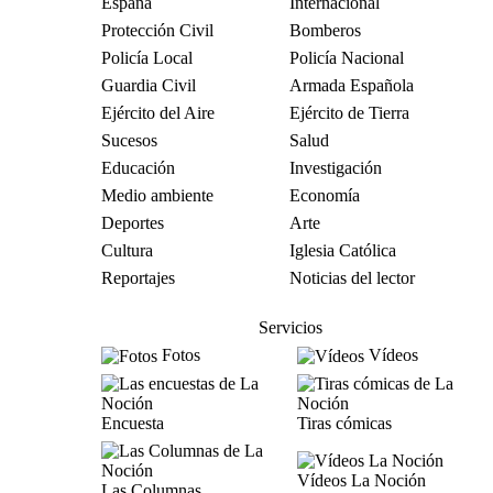
España
Internacional
Protección Civil
Bomberos
Policía Local
Policía Nacional
Guardia Civil
Armada Española
Ejército del Aire
Ejército de Tierra
Sucesos
Salud
Educación
Investigación
Medio ambiente
Economía
Deportes
Arte
Cultura
Iglesia Católica
Reportajes
Noticias del lector
Servicios
Fotos
Vídeos
Encuesta
Tiras cómicas
Vídeos La Noción
Las Columnas