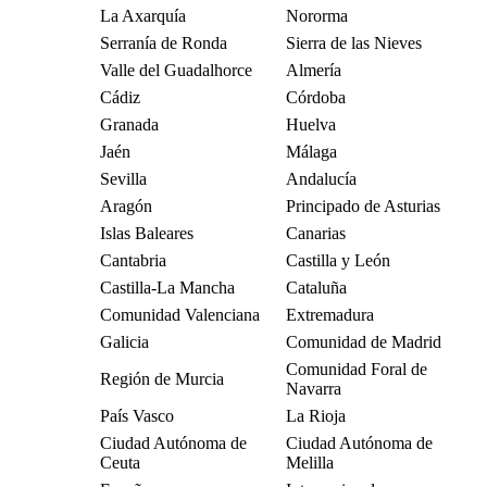
La Axarquía
Nororma
Serranía de Ronda
Sierra de las Nieves
Valle del Guadalhorce
Almería
Cádiz
Córdoba
Granada
Huelva
Jaén
Málaga
Sevilla
Andalucía
Aragón
Principado de Asturias
Islas Baleares
Canarias
Cantabria
Castilla y León
Castilla-La Mancha
Cataluña
Comunidad Valenciana
Extremadura
Galicia
Comunidad de Madrid
Comunidad Foral de
Región de Murcia
Navarra
País Vasco
La Rioja
Ciudad Autónoma de
Ciudad Autónoma de
Ceuta
Melilla