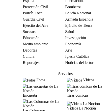
España
Internacional
Protección Civil
Bomberos
Policía Local
Policía Nacional
Guardia Civil
Armada Española
Ejército del Aire
Ejército de Tierra
Sucesos
Salud
Educación
Investigación
Medio ambiente
Economía
Deportes
Arte
Cultura
Iglesia Católica
Reportajes
Noticias del lector
Servicios
Fotos
Vídeos
Encuesta
Tiras cómicas
Vídeos La Noción
Las Columnas