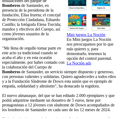
instalaciones del parque de
Bomberos
de Santander, en
presencia de la presidenta de la
fundación, Elisa Irureta; el concejal
de Protección Ciudadana, Eduardo
Castillo; la fotógrafa Elena Torcida;
mandos y efectivos del Cuerpo, así
como jóvenes usuarios de la
Mini juegos La Noción
organización.
En Mini juegos La Noción
nos preocupamos por lo que
"Me llena de orgullo tomar parte en
más quieres y, para
este acto ya tradicional cuando se
demostrarlo, tenemos la
acaba el año y en esta ocasión
opción del control parental.
especialmente, por haber contado con
La Noción ads
la colaboración del Cuerpo de
Bomberos
de Santander, un servicio siempre dispuesto y generoso,
con personas valientes y solidarias. Quiero agradecerles a todos ellos
y a la Fundación Síndrome de Down esta unión que es ejemplo de
empatía, solidaridad y altruismo", ha destacado la regidora.
El nuevo almanaque, del que se han editado 2.000 ejemplares y que
podrá adquirirse mediante un donativo de 5 euros, tiene por
protagonistas a 12 jóvenes con síndrome de Down acompañados de
los bomberos de Santander en cada uno de los 12 meses de 2024.