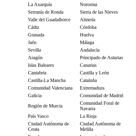
La Axarquía
Nororma
Serranía de Ronda
Sierra de las Nieves
Valle del Guadalhorce
Almería
Cádiz
Córdoba
Granada
Huelva
Jaén
Málaga
Sevilla
Andalucía
Aragón
Principado de Asturias
Islas Baleares
Canarias
Cantabria
Castilla y León
Castilla-La Mancha
Cataluña
Comunidad Valenciana
Extremadura
Galicia
Comunidad de Madrid
Comunidad Foral de
Región de Murcia
Navarra
País Vasco
La Rioja
Ciudad Autónoma de
Ciudad Autónoma de
Ceuta
Melilla