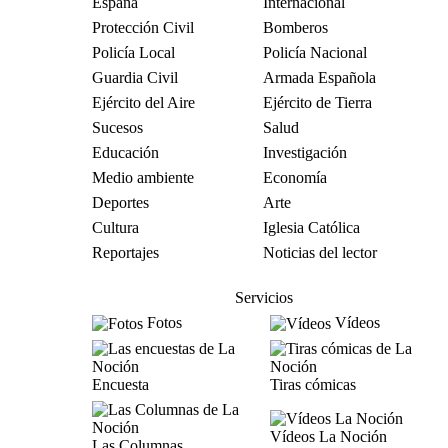
España
Internacional
Protección Civil
Bomberos
Policía Local
Policía Nacional
Guardia Civil
Armada Española
Ejército del Aire
Ejército de Tierra
Sucesos
Salud
Educación
Investigación
Medio ambiente
Economía
Deportes
Arte
Cultura
Iglesia Católica
Reportajes
Noticias del lector
Servicios
Fotos
Vídeos
Encuesta
Tiras cómicas
Vídeos La Noción
Las Columnas