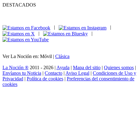
DESTACADOS
|
|
|
|
Ver La Noción en: Móvil |
Clásica
La Noción ®
2011 - 2026 |
Ayuda
|
Mapa del sitio
|
Quienes somos
|
Envíanos tu Noticia
|
Contacto
|
Aviso Legal
|
Condiciones de Uso y
Privacidad
|
Política de cookies
|
Preferencias del consentimiento de
cookies