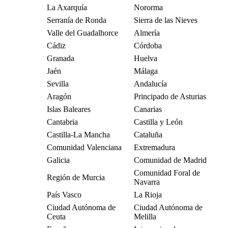
La Axarquía
Nororma
Serranía de Ronda
Sierra de las Nieves
Valle del Guadalhorce
Almería
Cádiz
Córdoba
Granada
Huelva
Jaén
Málaga
Sevilla
Andalucía
Aragón
Principado de Asturias
Islas Baleares
Canarias
Cantabria
Castilla y León
Castilla-La Mancha
Cataluña
Comunidad Valenciana
Extremadura
Galicia
Comunidad de Madrid
Comunidad Foral de
Región de Murcia
Navarra
País Vasco
La Rioja
Ciudad Autónoma de
Ciudad Autónoma de
Ceuta
Melilla