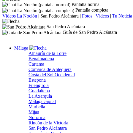
Pantalla normal
Pantalla completa
Vídeos La Noción
|
San Pedro Alcántara
|
Fotos
|
Vídeos
|
Tu Noticia
San Pedro Alcántara
Guía de San Pedro Alcántara
Málaga
Alhaurín de la Torre
Benalmádena
Cártama
Comarca de Antequera
Costa del Sol Occidental
Estepona
Fuengirola
Guadalteba
La Axarquía
Málaga capital
Marbella
Mijas
Nororma
Rincón de la Victoria
San Pedro Alcántara