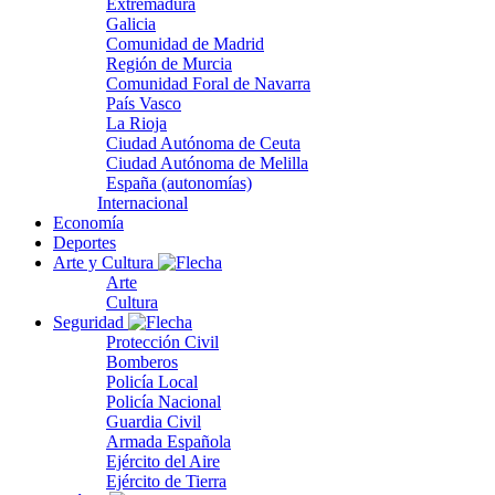
Extremadura
Galicia
Comunidad de Madrid
Región de Murcia
Comunidad Foral de Navarra
País Vasco
La Rioja
Ciudad Autónoma de Ceuta
Ciudad Autónoma de Melilla
España (autonomías)
Internacional
Economía
Deportes
Arte y Cultura
Arte
Cultura
Seguridad
Protección Civil
Bomberos
Policía Local
Policía Nacional
Guardia Civil
Armada Española
Ejército del Aire
Ejército de Tierra