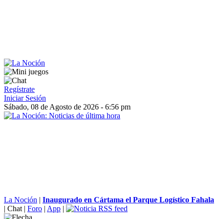
Regístrate
Iniciar Sesión
Sábado, 08 de Agosto de 2026 - 6:56 pm
La Noción
|
Inaugurado en Cártama el Parque Logístico Fahala
|
Chat
|
Foro
|
App
|