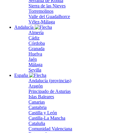
Serranía de Ronda
Sierra de las Nieves
Torremolinos
Valle del Guadalhorce
Vélez-Málaga
Andalucía
Almería
Cádiz
Córdoba
Granada
Huelva
Jaén
Málaga
Sevilla
España
Andalucía (provincias)
Aragón
Principado de Asturias
Islas Baleares
Canarias
Cantabria
Castilla y León
Castilla-La Mancha
Cataluña
Comunidad Valenciana