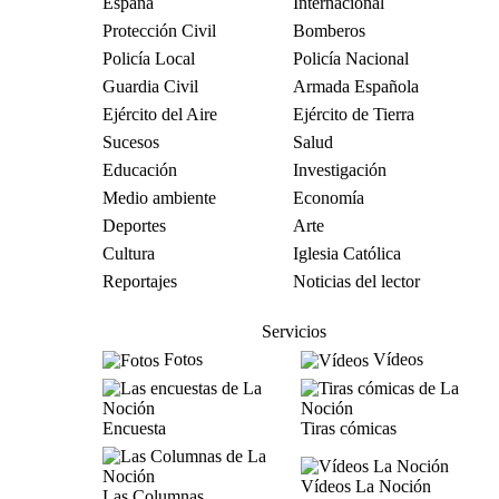
España
Internacional
Protección Civil
Bomberos
Policía Local
Policía Nacional
Guardia Civil
Armada Española
Ejército del Aire
Ejército de Tierra
Sucesos
Salud
Educación
Investigación
Medio ambiente
Economía
Deportes
Arte
Cultura
Iglesia Católica
Reportajes
Noticias del lector
Servicios
Fotos
Vídeos
Encuesta
Tiras cómicas
Vídeos La Noción
Las Columnas