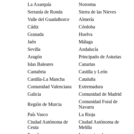
La Axarquía
Nororma
Serranía de Ronda
Sierra de las Nieves
Valle del Guadalhorce
Almería
Cádiz
Córdoba
Granada
Huelva
Jaén
Málaga
Sevilla
Andalucía
Aragón
Principado de Asturias
Islas Baleares
Canarias
Cantabria
Castilla y León
Castilla-La Mancha
Cataluña
Comunidad Valenciana
Extremadura
Galicia
Comunidad de Madrid
Comunidad Foral de
Región de Murcia
Navarra
País Vasco
La Rioja
Ciudad Autónoma de
Ciudad Autónoma de
Ceuta
Melilla