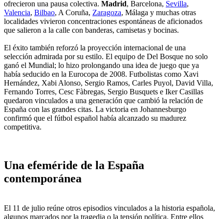
ofrecieron una pausa colectiva.
Madrid
, Barcelona,
Sevilla
,
Valencia
,
Bilbao
, A Coruña,
Zaragoza
, Málaga y muchas otras
localidades vivieron concentraciones espontáneas de aficionados
que salieron a la calle con banderas, camisetas y bocinas.
El éxito también reforzó la proyección internacional de una
selección admirada por su estilo. El equipo de Del Bosque no solo
ganó el Mundial; lo hizo prolongando una idea de juego que ya
había seducido en la Eurocopa de 2008. Futbolistas como Xavi
Hernández, Xabi Alonso, Sergio Ramos, Carles Puyol, David Villa,
Fernando Torres, Cesc Fàbregas, Sergio Busquets e Iker Casillas
quedaron vinculados a una generación que cambió la relación de
España con las grandes citas. La victoria en Johannesburgo
confirmó que el fútbol español había alcanzado su madurez
competitiva.
Una efeméride de la España
contemporánea
El 11 de julio reúne otros episodios vinculados a la historia española,
algunos marcados por la tragedia o la tensión política. Entre ellos