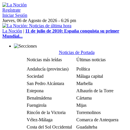
Regístrate
Iniciar Sesión
Jueves, 06 de Agosto de 2026 - 6:26 pm
La Noción
|
11 de julio de 2010: España conquista su primer
Mundial...
Noticias de Portada
Noticias más leídas
Últimas noticias
Andalucía (provincias)
Política
Sociedad
Málaga capital
San Pedro Alcántara
Marbella
Estepona
Alhaurín de la Torre
Benalmádena
Cártama
Fuengirola
Mijas
Rincón de la Victoria
Torremolinos
Vélez-Málaga
Comarca de Antequera
Costa del Sol Occidental
Guadalteba