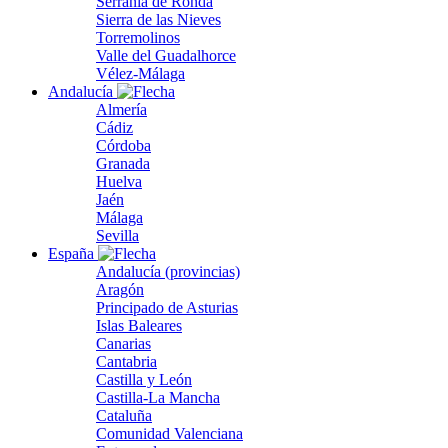
Serranía de Ronda
Sierra de las Nieves
Torremolinos
Valle del Guadalhorce
Vélez-Málaga
Andalucía
Almería
Cádiz
Córdoba
Granada
Huelva
Jaén
Málaga
Sevilla
España
Andalucía (provincias)
Aragón
Principado de Asturias
Islas Baleares
Canarias
Cantabria
Castilla y León
Castilla-La Mancha
Cataluña
Comunidad Valenciana