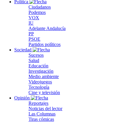
Política
Ciudadanos
Podemos
VOX
IU
Adelante Andalucía
PP
PSOE
Partidos políticos
Sociedad
Sucesos
Salud
Educación
Investigación
Medio ambiente
Videojuegos
Tecnología
Cine y televisión
Opinión
Reportajes
Noticias del lector
Las Columnas
Tiras cómicas