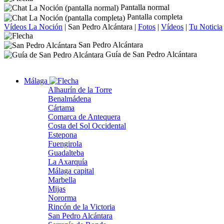
Pantalla normal
Pantalla completa
Vídeos La Noción
|
San Pedro Alcántara
|
Fotos
|
Vídeos
|
Tu Noticia
San Pedro Alcántara
Guía de San Pedro Alcántara
Málaga
Alhaurín de la Torre
Benalmádena
Cártama
Comarca de Antequera
Costa del Sol Occidental
Estepona
Fuengirola
Guadalteba
La Axarquía
Málaga capital
Marbella
Mijas
Nororma
Rincón de la Victoria
San Pedro Alcántara