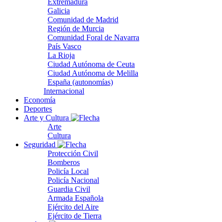
Extremadura
Galicia
Comunidad de Madrid
Región de Murcia
Comunidad Foral de Navarra
País Vasco
La Rioja
Ciudad Autónoma de Ceuta
Ciudad Autónoma de Melilla
España (autonomías)
Internacional
Economía
Deportes
Arte y Cultura
Arte
Cultura
Seguridad
Protección Civil
Bomberos
Policía Local
Policía Nacional
Guardia Civil
Armada Española
Ejército del Aire
Ejército de Tierra