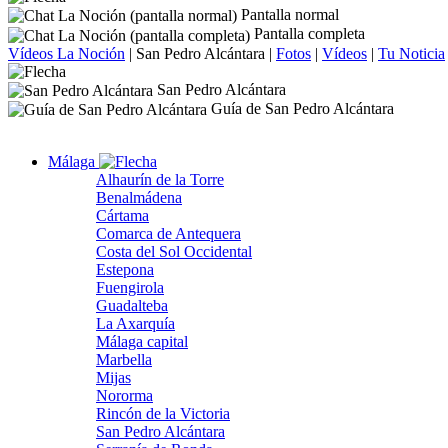
Pantalla normal
Pantalla completa
Vídeos La Noción
|
San Pedro Alcántara
|
Fotos
|
Vídeos
|
Tu Noticia
San Pedro Alcántara
Guía de San Pedro Alcántara
Málaga
Alhaurín de la Torre
Benalmádena
Cártama
Comarca de Antequera
Costa del Sol Occidental
Estepona
Fuengirola
Guadalteba
La Axarquía
Málaga capital
Marbella
Mijas
Nororma
Rincón de la Victoria
San Pedro Alcántara