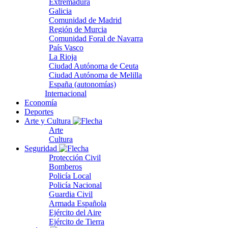
Extremadura
Galicia
Comunidad de Madrid
Región de Murcia
Comunidad Foral de Navarra
País Vasco
La Rioja
Ciudad Autónoma de Ceuta
Ciudad Autónoma de Melilla
España (autonomías)
Internacional
Economía
Deportes
Arte y Cultura
Arte
Cultura
Seguridad
Protección Civil
Bomberos
Policía Local
Policía Nacional
Guardia Civil
Armada Española
Ejército del Aire
Ejército de Tierra