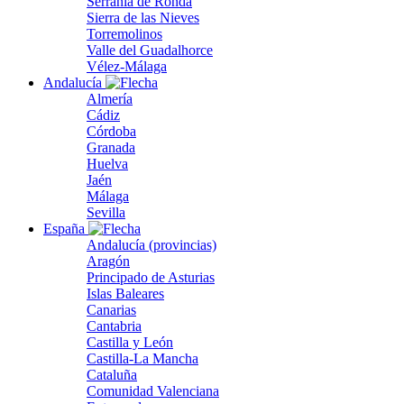
Serranía de Ronda
Sierra de las Nieves
Torremolinos
Valle del Guadalhorce
Vélez-Málaga
Andalucía
Almería
Cádiz
Córdoba
Granada
Huelva
Jaén
Málaga
Sevilla
España
Andalucía (provincias)
Aragón
Principado de Asturias
Islas Baleares
Canarias
Cantabria
Castilla y León
Castilla-La Mancha
Cataluña
Comunidad Valenciana