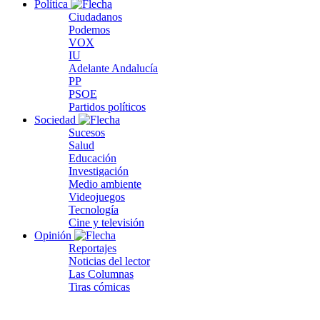
Política
Ciudadanos
Podemos
VOX
IU
Adelante Andalucía
PP
PSOE
Partidos políticos
Sociedad
Sucesos
Salud
Educación
Investigación
Medio ambiente
Videojuegos
Tecnología
Cine y televisión
Opinión
Reportajes
Noticias del lector
Las Columnas
Tiras cómicas