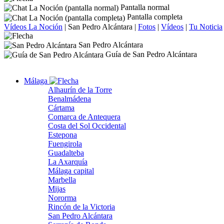
Pantalla normal
Pantalla completa
Vídeos La Noción
|
San Pedro Alcántara
|
Fotos
|
Vídeos
|
Tu Noticia
San Pedro Alcántara
Guía de San Pedro Alcántara
Málaga
Alhaurín de la Torre
Benalmádena
Cártama
Comarca de Antequera
Costa del Sol Occidental
Estepona
Fuengirola
Guadalteba
La Axarquía
Málaga capital
Marbella
Mijas
Nororma
Rincón de la Victoria
San Pedro Alcántara