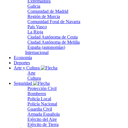
Extremadura
Galicia
Comunidad de Madrid
Región de Murcia
Comunidad Foral de Navarra
País Vasco
La Rioja
Ciudad Autónoma de Ceuta
Ciudad Autónoma de Melilla
España (autonomías)
Internacional
Economía
Deportes
Arte y Cultura
Arte
Cultura
Seguridad
Protección Civil
Bomberos
Policía Local
Policía Nacional
Guardia Civil
Armada Española
Ejército del Aire
Ejército de Tierra