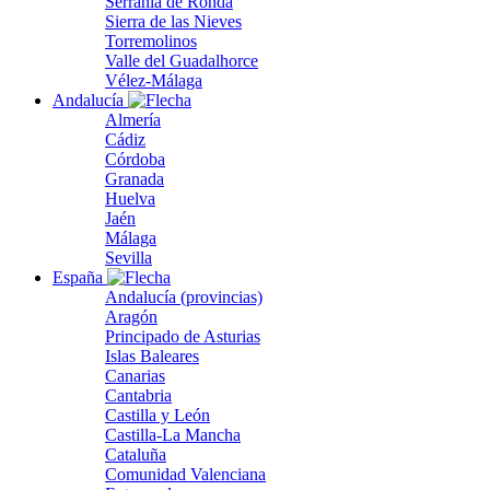
Serranía de Ronda
Sierra de las Nieves
Torremolinos
Valle del Guadalhorce
Vélez-Málaga
Andalucía
Almería
Cádiz
Córdoba
Granada
Huelva
Jaén
Málaga
Sevilla
España
Andalucía (provincias)
Aragón
Principado de Asturias
Islas Baleares
Canarias
Cantabria
Castilla y León
Castilla-La Mancha
Cataluña
Comunidad Valenciana