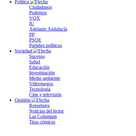
Política
Ciudadanos
Podemos
VOX
IU
Adelante Andalucía
PP
PSOE
Partidos políticos
Sociedad
Sucesos
Salud
Educación
Investigación
Medio ambiente
Videojuegos
Tecnología
Cine y televisión
Opinión
Reportajes
Noticias del lector
Las Columnas
Tiras cómicas