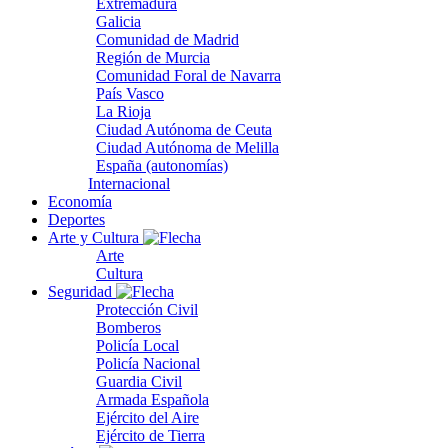
Extremadura
Galicia
Comunidad de Madrid
Región de Murcia
Comunidad Foral de Navarra
País Vasco
La Rioja
Ciudad Autónoma de Ceuta
Ciudad Autónoma de Melilla
España (autonomías)
Internacional
Economía
Deportes
Arte y Cultura
Arte
Cultura
Seguridad
Protección Civil
Bomberos
Policía Local
Policía Nacional
Guardia Civil
Armada Española
Ejército del Aire
Ejército de Tierra