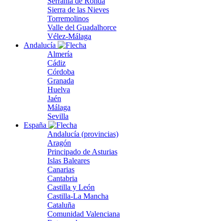
Serranía de Ronda
Sierra de las Nieves
Torremolinos
Valle del Guadalhorce
Vélez-Málaga
Andalucía
Almería
Cádiz
Córdoba
Granada
Huelva
Jaén
Málaga
Sevilla
España
Andalucía (provincias)
Aragón
Principado de Asturias
Islas Baleares
Canarias
Cantabria
Castilla y León
Castilla-La Mancha
Cataluña
Comunidad Valenciana