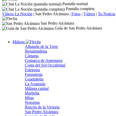
Pantalla normal
Pantalla completa
Vídeos La Noción
|
San Pedro Alcántara
|
Fotos
|
Vídeos
|
Tu Noticia
San Pedro Alcántara
Guía de San Pedro Alcántara
Málaga
Alhaurín de la Torre
Benalmádena
Cártama
Comarca de Antequera
Costa del Sol Occidental
Estepona
Fuengirola
Guadalteba
La Axarquía
Málaga capital
Marbella
Mijas
Nororma
Rincón de la Victoria
San Pedro Alcántara