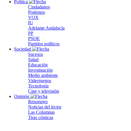
Política
Ciudadanos
Podemos
VOX
IU
Adelante Andalucía
PP
PSOE
Partidos políticos
Sociedad
Sucesos
Salud
Educación
Investigación
Medio ambiente
Videojuegos
Tecnología
Cine y televisión
Opinión
Reportajes
Noticias del lector
Las Columnas
Tiras cómicas