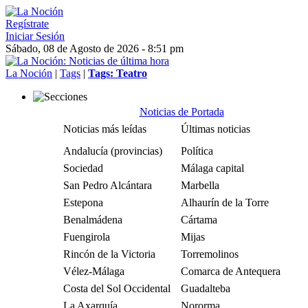
Regístrate
Iniciar Sesión
Sábado, 08 de Agosto de 2026 - 8:51 pm
La Noción
|
Tags
|
Tags: Teatro
Noticias de Portada
Noticias más leídas
Últimas noticias
Andalucía (provincias)
Política
Sociedad
Málaga capital
San Pedro Alcántara
Marbella
Estepona
Alhaurín de la Torre
Benalmádena
Cártama
Fuengirola
Mijas
Rincón de la Victoria
Torremolinos
Vélez-Málaga
Comarca de Antequera
Costa del Sol Occidental
Guadalteba
La Axarquía
Nororma