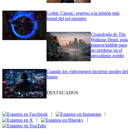
Gothic Classic: regreso a la prisión más
brutal del rol europeo
Cronología de The
Walking Dead: guía
imprescindible para
no perderse en el
apocalipsis zombi
Cuando los videojuegos hicieron spoiler del
futuro
DESTACADOS
|
|
|
|