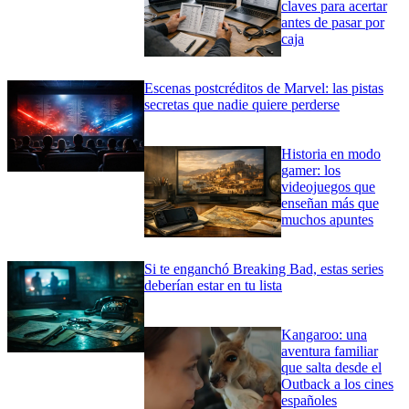
claves para acertar
antes de pasar por
caja
Escenas postcréditos de Marvel: las pistas
secretas que nadie quiere perderse
Historia en modo
gamer: los
videojuegos que
enseñan más que
muchos apuntes
Si te enganchó Breaking Bad, estas series
deberían estar en tu lista
Kangaroo: una
aventura familiar
que salta desde el
Outback a los cines
españoles