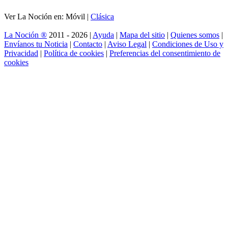
Ver La Noción en: Móvil |
Clásica
La Noción ®
2011 - 2026 |
Ayuda
|
Mapa del sitio
|
Quienes somos
|
Envíanos tu Noticia
|
Contacto
|
Aviso Legal
|
Condiciones de Uso y
Privacidad
|
Política de cookies
|
Preferencias del consentimiento de
cookies