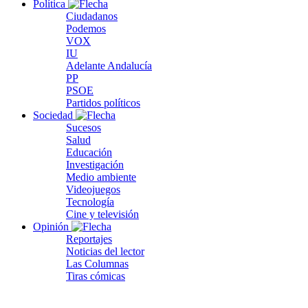
Política
Ciudadanos
Podemos
VOX
IU
Adelante Andalucía
PP
PSOE
Partidos políticos
Sociedad
Sucesos
Salud
Educación
Investigación
Medio ambiente
Videojuegos
Tecnología
Cine y televisión
Opinión
Reportajes
Noticias del lector
Las Columnas
Tiras cómicas