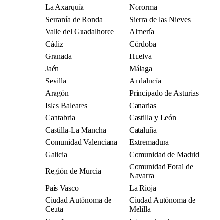
La Axarquía
Nororma
Serranía de Ronda
Sierra de las Nieves
Valle del Guadalhorce
Almería
Cádiz
Córdoba
Granada
Huelva
Jaén
Málaga
Sevilla
Andalucía
Aragón
Principado de Asturias
Islas Baleares
Canarias
Cantabria
Castilla y León
Castilla-La Mancha
Cataluña
Comunidad Valenciana
Extremadura
Galicia
Comunidad de Madrid
Comunidad Foral de
Región de Murcia
Navarra
País Vasco
La Rioja
Ciudad Autónoma de
Ciudad Autónoma de
Ceuta
Melilla