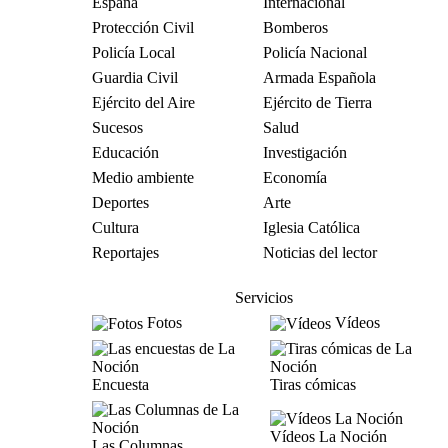
España
Internacional
Protección Civil
Bomberos
Policía Local
Policía Nacional
Guardia Civil
Armada Española
Ejército del Aire
Ejército de Tierra
Sucesos
Salud
Educación
Investigación
Medio ambiente
Economía
Deportes
Arte
Cultura
Iglesia Católica
Reportajes
Noticias del lector
Servicios
Fotos
Vídeos
Encuesta
Tiras cómicas
Vídeos La Noción
Las Columnas