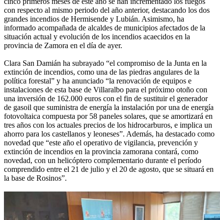
cinco primeros meses de este año se han incrementado los fuegos
con respecto al mismo periodo del año anterior, destacando los dos
grandes incendios de Hermisende y Lubián. Asimismo, ha
informado acompañada de alcaldes de municipios afectados de la
situación actual y evolución de los incendios acaecidos en la
provincia de Zamora en el día de ayer.
Clara San Damián ha subrayado “el compromiso de la Junta en la
extinción de incendios, como una de las piedras angulares de la
política forestal” y ha anunciado “la renovación de equipos e
instalaciones de esta base de Villaralbo para el próximo otoño con
una inversión de 162.000 euros con el fin de sustituir el generador
de gasoil que suministra de energía la instalación por una de energía
fotovoltaica compuesta por 58 paneles solares, que se amortizará en
tres años con los actuales precios de los hidrocarburos, e implica un
ahorro para los castellanos y leoneses”. Además, ha destacado como
novedad que “este año el operativo de vigilancia, prevención y
extinción de incendios en la provincia zamorana contará, como
novedad, con un helicóptero complementario durante el período
comprendido entre el 21 de julio y el 20 de agosto, que se situará en
la base de Rosinos”.