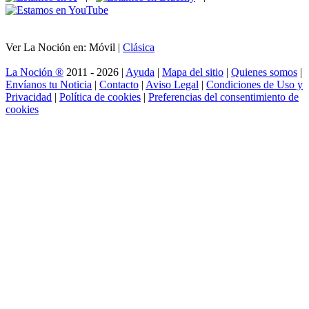
Ver La Noción en: Móvil |
Clásica
La Noción ®
2011 - 2026 |
Ayuda
|
Mapa del sitio
|
Quienes somos
|
Envíanos tu Noticia
|
Contacto
|
Aviso Legal
|
Condiciones de Uso y
Privacidad
|
Política de cookies
|
Preferencias del consentimiento de
cookies