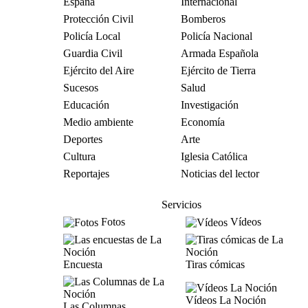
España
Internacional
Protección Civil
Bomberos
Policía Local
Policía Nacional
Guardia Civil
Armada Española
Ejército del Aire
Ejército de Tierra
Sucesos
Salud
Educación
Investigación
Medio ambiente
Economía
Deportes
Arte
Cultura
Iglesia Católica
Reportajes
Noticias del lector
Servicios
Fotos
Vídeos
Encuesta
Tiras cómicas
Vídeos La Noción
Las Columnas