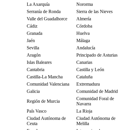
La Axarquía
Nororma
Serranía de Ronda
Sierra de las Nieves
Valle del Guadalhorce
Almería
Cádiz
Córdoba
Granada
Huelva
Jaén
Málaga
Sevilla
Andalucía
Aragón
Principado de Asturias
Islas Baleares
Canarias
Cantabria
Castilla y León
Castilla-La Mancha
Cataluña
Comunidad Valenciana
Extremadura
Galicia
Comunidad de Madrid
Comunidad Foral de
Región de Murcia
Navarra
País Vasco
La Rioja
Ciudad Autónoma de
Ciudad Autónoma de
Ceuta
Melilla