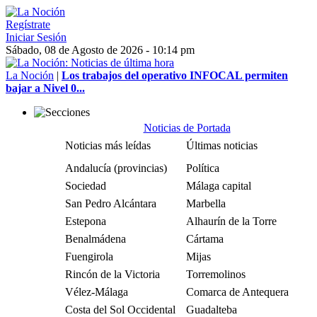
Regístrate
Iniciar Sesión
Sábado, 08 de Agosto de 2026 - 10:14 pm
La Noción
|
Los trabajos del operativo INFOCAL permiten
bajar a Nivel 0...
Noticias de Portada
Noticias más leídas
Últimas noticias
Andalucía (provincias)
Política
Sociedad
Málaga capital
San Pedro Alcántara
Marbella
Estepona
Alhaurín de la Torre
Benalmádena
Cártama
Fuengirola
Mijas
Rincón de la Victoria
Torremolinos
Vélez-Málaga
Comarca de Antequera
Costa del Sol Occidental
Guadalteba