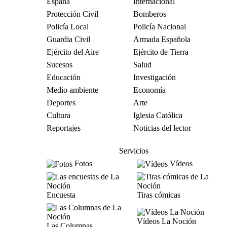
España
Internacional
Protección Civil
Bomberos
Policía Local
Policía Nacional
Guardia Civil
Armada Española
Ejército del Aire
Ejército de Tierra
Sucesos
Salud
Educación
Investigación
Medio ambiente
Economía
Deportes
Arte
Cultura
Iglesia Católica
Reportajes
Noticias del lector
Servicios
Fotos
Vídeos
Encuesta
Tiras cómicas
Vídeos La Noción
Las Columnas