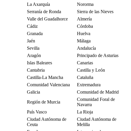
La Axarquía
Nororma
Serranía de Ronda
Sierra de las Nieves
Valle del Guadalhorce
Almería
Cádiz
Córdoba
Granada
Huelva
Jaén
Málaga
Sevilla
Andalucía
Aragón
Principado de Asturias
Islas Baleares
Canarias
Cantabria
Castilla y León
Castilla-La Mancha
Cataluña
Comunidad Valenciana
Extremadura
Galicia
Comunidad de Madrid
Comunidad Foral de
Región de Murcia
Navarra
País Vasco
La Rioja
Ciudad Autónoma de
Ciudad Autónoma de
Ceuta
Melilla