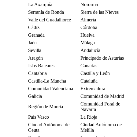
La Axarquía
Nororma
Serranía de Ronda
Sierra de las Nieves
Valle del Guadalhorce
Almería
Cádiz
Córdoba
Granada
Huelva
Jaén
Málaga
Sevilla
Andalucía
Aragón
Principado de Asturias
Islas Baleares
Canarias
Cantabria
Castilla y León
Castilla-La Mancha
Cataluña
Comunidad Valenciana
Extremadura
Galicia
Comunidad de Madrid
Comunidad Foral de
Región de Murcia
Navarra
País Vasco
La Rioja
Ciudad Autónoma de
Ciudad Autónoma de
Ceuta
Melilla