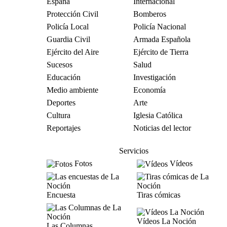
España
Internacional
Protección Civil
Bomberos
Policía Local
Policía Nacional
Guardia Civil
Armada Española
Ejército del Aire
Ejército de Tierra
Sucesos
Salud
Educación
Investigación
Medio ambiente
Economía
Deportes
Arte
Cultura
Iglesia Católica
Reportajes
Noticias del lector
Servicios
Fotos
Vídeos
Encuesta
Tiras cómicas
Vídeos La Noción
Las Columnas