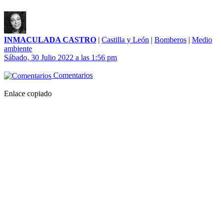
INMACULADA CASTRO
|
Castilla y León
|
Bomberos
|
Medio
ambiente
Sábado, 30 Julio 2022 a las 1:56 pm
Comentarios
Enlace copiado