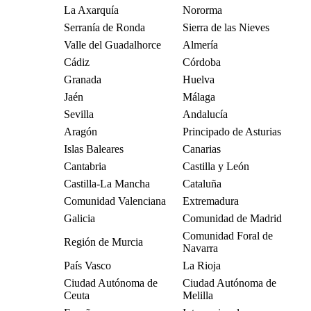
La Axarquía
Nororma
Serranía de Ronda
Sierra de las Nieves
Valle del Guadalhorce
Almería
Cádiz
Córdoba
Granada
Huelva
Jaén
Málaga
Sevilla
Andalucía
Aragón
Principado de Asturias
Islas Baleares
Canarias
Cantabria
Castilla y León
Castilla-La Mancha
Cataluña
Comunidad Valenciana
Extremadura
Galicia
Comunidad de Madrid
Comunidad Foral de
Región de Murcia
Navarra
País Vasco
La Rioja
Ciudad Autónoma de
Ciudad Autónoma de
Ceuta
Melilla