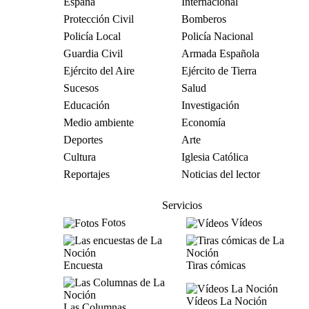
España
Internacional
Protección Civil
Bomberos
Policía Local
Policía Nacional
Guardia Civil
Armada Española
Ejército del Aire
Ejército de Tierra
Sucesos
Salud
Educación
Investigación
Medio ambiente
Economía
Deportes
Arte
Cultura
Iglesia Católica
Reportajes
Noticias del lector
Servicios
Fotos
Vídeos
Encuesta
Tiras cómicas
Vídeos La Noción
Las Columnas