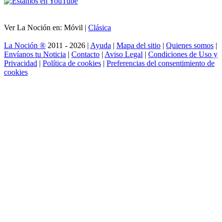
Ver La Noción en: Móvil |
Clásica
La Noción ®
2011 - 2026 |
Ayuda
|
Mapa del sitio
|
Quienes somos
|
Envíanos tu Noticia
|
Contacto
|
Aviso Legal
|
Condiciones de Uso y
Privacidad
|
Política de cookies
|
Preferencias del consentimiento de
cookies