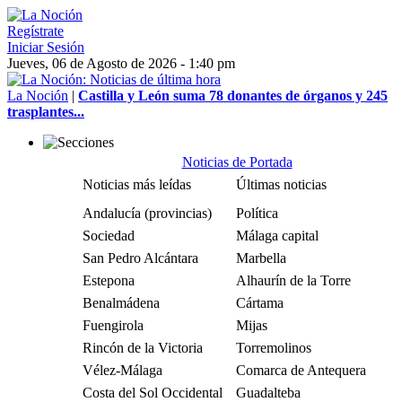
Regístrate
Iniciar Sesión
Jueves, 06 de Agosto de 2026 - 1:40 pm
La Noción
|
Castilla y León suma 78 donantes de órganos y 245
trasplantes...
Noticias de Portada
Noticias más leídas
Últimas noticias
Andalucía (provincias)
Política
Sociedad
Málaga capital
San Pedro Alcántara
Marbella
Estepona
Alhaurín de la Torre
Benalmádena
Cártama
Fuengirola
Mijas
Rincón de la Victoria
Torremolinos
Vélez-Málaga
Comarca de Antequera
Costa del Sol Occidental
Guadalteba