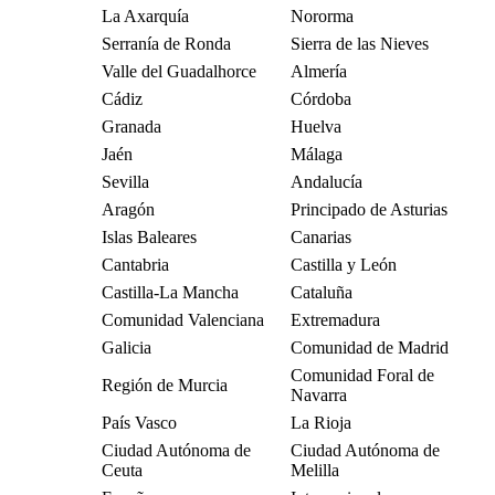
La Axarquía
Nororma
Serranía de Ronda
Sierra de las Nieves
Valle del Guadalhorce
Almería
Cádiz
Córdoba
Granada
Huelva
Jaén
Málaga
Sevilla
Andalucía
Aragón
Principado de Asturias
Islas Baleares
Canarias
Cantabria
Castilla y León
Castilla-La Mancha
Cataluña
Comunidad Valenciana
Extremadura
Galicia
Comunidad de Madrid
Comunidad Foral de
Región de Murcia
Navarra
País Vasco
La Rioja
Ciudad Autónoma de
Ciudad Autónoma de
Ceuta
Melilla