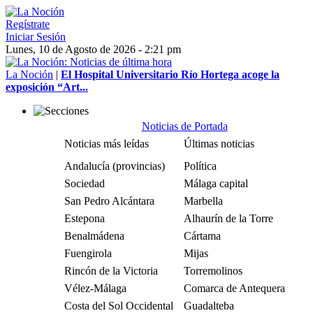
Regístrate
Iniciar Sesión
Lunes, 10 de Agosto de 2026 - 2:21 pm
La Noción
|
El Hospital Universitario Río Hortega acoge la
exposición “Art...
Noticias de Portada
Noticias más leídas
Últimas noticias
Andalucía (provincias)
Política
Sociedad
Málaga capital
San Pedro Alcántara
Marbella
Estepona
Alhaurín de la Torre
Benalmádena
Cártama
Fuengirola
Mijas
Rincón de la Victoria
Torremolinos
Vélez-Málaga
Comarca de Antequera
Costa del Sol Occidental
Guadalteba