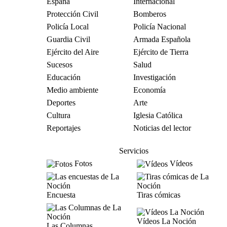
España
Internacional
Protección Civil
Bomberos
Policía Local
Policía Nacional
Guardia Civil
Armada Española
Ejército del Aire
Ejército de Tierra
Sucesos
Salud
Educación
Investigación
Medio ambiente
Economía
Deportes
Arte
Cultura
Iglesia Católica
Reportajes
Noticias del lector
Servicios
Fotos
Vídeos
Encuesta
Tiras cómicas
Vídeos La Noción
Las Columnas