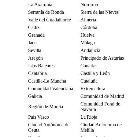
La Axarquía
Nororma
Serranía de Ronda
Sierra de las Nieves
Valle del Guadalhorce
Almería
Cádiz
Córdoba
Granada
Huelva
Jaén
Málaga
Sevilla
Andalucía
Aragón
Principado de Asturias
Islas Baleares
Canarias
Cantabria
Castilla y León
Castilla-La Mancha
Cataluña
Comunidad Valenciana
Extremadura
Galicia
Comunidad de Madrid
Comunidad Foral de
Región de Murcia
Navarra
País Vasco
La Rioja
Ciudad Autónoma de
Ciudad Autónoma de
Ceuta
Melilla