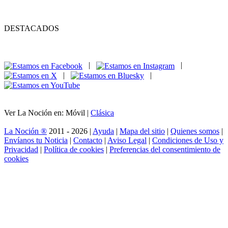
DESTACADOS
|
|
|
|
Ver La Noción en: Móvil |
Clásica
La Noción ®
2011 - 2026 |
Ayuda
|
Mapa del sitio
|
Quienes somos
|
Envíanos tu Noticia
|
Contacto
|
Aviso Legal
|
Condiciones de Uso y
Privacidad
|
Política de cookies
|
Preferencias del consentimiento de
cookies