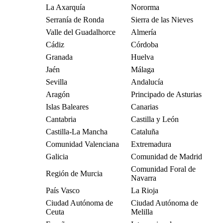
La Axarquía
Nororma
Serranía de Ronda
Sierra de las Nieves
Valle del Guadalhorce
Almería
Cádiz
Córdoba
Granada
Huelva
Jaén
Málaga
Sevilla
Andalucía
Aragón
Principado de Asturias
Islas Baleares
Canarias
Cantabria
Castilla y León
Castilla-La Mancha
Cataluña
Comunidad Valenciana
Extremadura
Galicia
Comunidad de Madrid
Comunidad Foral de
Región de Murcia
Navarra
País Vasco
La Rioja
Ciudad Autónoma de
Ciudad Autónoma de
Ceuta
Melilla