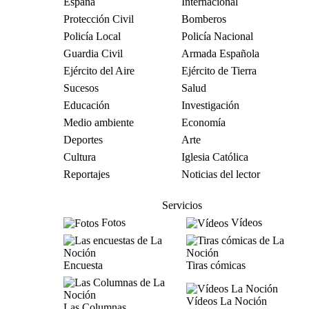
España
Internacional
Protección Civil
Bomberos
Policía Local
Policía Nacional
Guardia Civil
Armada Española
Ejército del Aire
Ejército de Tierra
Sucesos
Salud
Educación
Investigación
Medio ambiente
Economía
Deportes
Arte
Cultura
Iglesia Católica
Reportajes
Noticias del lector
Servicios
Fotos
Vídeos
Encuesta
Tiras cómicas
Vídeos La Noción
Las Columnas