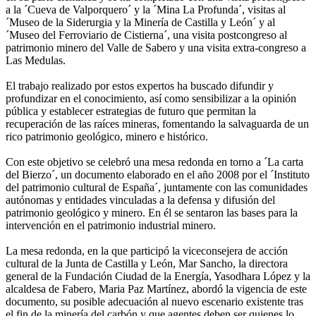
a la ´Cueva de Valporquero´ y la ´Mina La Profunda´, visitas al
´Museo de la Siderurgia y la Minería de Castilla y León´ y al
´Museo del Ferroviario de Cistierna´, una visita postcongreso al
patrimonio minero del Valle de Sabero y una visita extra-congreso a
Las Medulas.
El trabajo realizado por estos expertos ha buscado difundir y
profundizar en el conocimiento, así como sensibilizar a la opinión
pública y establecer estrategias de futuro que permitan la
recuperación de las raíces mineras, fomentando la salvaguarda de un
rico patrimonio geológico, minero e histórico.
Con este objetivo se celebró una mesa redonda en torno a ´La carta
del Bierzo´, un documento elaborado en el año 2008 por el ´Instituto
del patrimonio cultural de España´, juntamente con las comunidades
autónomas y entidades vinculadas a la defensa y difusión del
patrimonio geológico y minero. En él se sentaron las bases para la
intervención en el patrimonio industrial minero.
La mesa redonda, en la que participó la viceconsejera de acción
cultural de la Junta de Castilla y León, Mar Sancho, la directora
general de la Fundación Ciudad de la Energía, Yasodhara López y la
alcaldesa de Fabero, Maria Paz Martínez, abordó la vigencia de este
documento, su posible adecuación al nuevo escenario existente tras
el fin de la minería del carbón y que agentes deben ser quienes lo