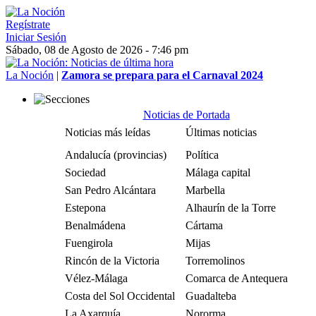
Regístrate
Iniciar Sesión
Sábado, 08 de Agosto de 2026 - 7:46 pm
La Noción
|
Zamora se prepara para el Carnaval 2024
Noticias de Portada
Noticias más leídas
Últimas noticias
Andalucía (provincias)
Política
Sociedad
Málaga capital
San Pedro Alcántara
Marbella
Estepona
Alhaurín de la Torre
Benalmádena
Cártama
Fuengirola
Mijas
Rincón de la Victoria
Torremolinos
Vélez-Málaga
Comarca de Antequera
Costa del Sol Occidental
Guadalteba
La Axarquía
Nororma