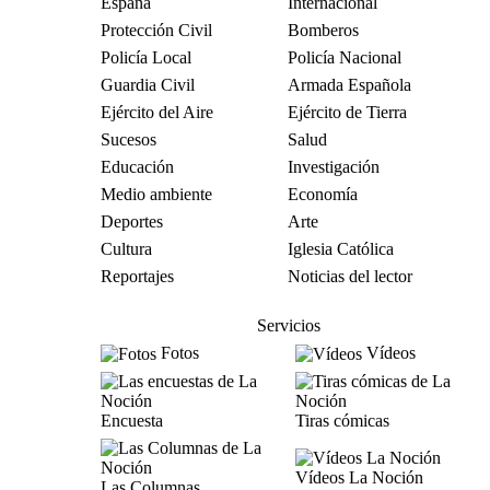
España
Internacional
Protección Civil
Bomberos
Policía Local
Policía Nacional
Guardia Civil
Armada Española
Ejército del Aire
Ejército de Tierra
Sucesos
Salud
Educación
Investigación
Medio ambiente
Economía
Deportes
Arte
Cultura
Iglesia Católica
Reportajes
Noticias del lector
Servicios
Fotos
Vídeos
Encuesta
Tiras cómicas
Vídeos La Noción
Las Columnas