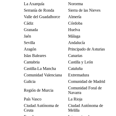
La Axarquía
Nororma
Serranía de Ronda
Sierra de las Nieves
Valle del Guadalhorce
Almería
Cádiz
Córdoba
Granada
Huelva
Jaén
Málaga
Sevilla
Andalucía
Aragón
Principado de Asturias
Islas Baleares
Canarias
Cantabria
Castilla y León
Castilla-La Mancha
Cataluña
Comunidad Valenciana
Extremadura
Galicia
Comunidad de Madrid
Comunidad Foral de
Región de Murcia
Navarra
País Vasco
La Rioja
Ciudad Autónoma de
Ciudad Autónoma de
Ceuta
Melilla