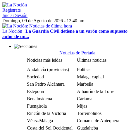
Regístrate
Iniciar Sesión
Domingo, 09 de Agosto de 2026 - 12:40 pm
La Noción
|
La Guardia Civil detiene a un varón como supuesto
autor de un...
Noticias de Portada
Noticias más leídas
Últimas noticias
Andalucía (provincias)
Política
Sociedad
Málaga capital
San Pedro Alcántara
Marbella
Estepona
Alhaurín de la Torre
Benalmádena
Cártama
Fuengirola
Mijas
Rincón de la Victoria
Torremolinos
Vélez-Málaga
Comarca de Antequera
Costa del Sol Occidental
Guadalteba