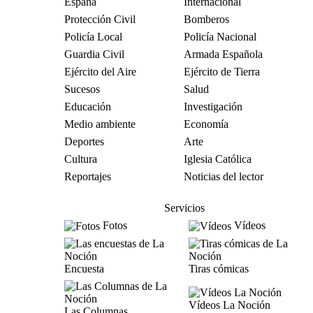
España
Internacional
Protección Civil
Bomberos
Policía Local
Policía Nacional
Guardia Civil
Armada Española
Ejército del Aire
Ejército de Tierra
Sucesos
Salud
Educación
Investigación
Medio ambiente
Economía
Deportes
Arte
Cultura
Iglesia Católica
Reportajes
Noticias del lector
Servicios
Fotos
Vídeos
Encuesta
Tiras cómicas
Vídeos La Noción
Las Columnas