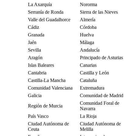
La Axarquía
Nororma
Serranía de Ronda
Sierra de las Nieves
Valle del Guadalhorce
Almería
Cádiz
Córdoba
Granada
Huelva
Jaén
Málaga
Sevilla
Andalucía
Aragón
Principado de Asturias
Islas Baleares
Canarias
Cantabria
Castilla y León
Castilla-La Mancha
Cataluña
Comunidad Valenciana
Extremadura
Galicia
Comunidad de Madrid
Comunidad Foral de
Región de Murcia
Navarra
País Vasco
La Rioja
Ciudad Autónoma de
Ciudad Autónoma de
Ceuta
Melilla