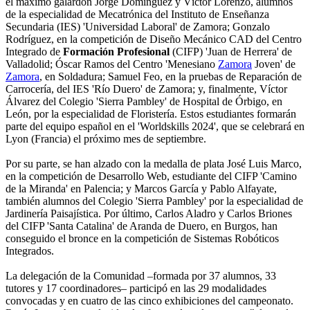
el máximo galardón Jorge Domínguez y Víctor Lorenzo, alumnos
de la especialidad de Mecatrónica del Instituto de Enseñanza
Secundaria (IES) 'Universidad Laboral' de Zamora; Gonzalo
Rodríguez, en la competición de Diseño Mecánico CAD del Centro
Integrado de
Formación Profesional
(CIFP) 'Juan de Herrera' de
Valladolid; Óscar Ramos del Centro 'Menesiano
Zamora
Joven' de
Zamora
, en Soldadura; Samuel Feo, en la pruebas de Reparación de
Carrocería, del IES 'Río Duero' de Zamora; y, finalmente, Víctor
Álvarez del Colegio 'Sierra Pambley' de Hospital de Órbigo, en
León, por la especialidad de Floristería. Estos estudiantes formarán
parte del equipo español en el 'Worldskills 2024', que se celebrará en
Lyon (Francia) el próximo mes de septiembre.
Por su parte, se han alzado con la medalla de plata José Luis Marco,
en la competición de Desarrollo Web, estudiante del CIFP 'Camino
de la Miranda' en Palencia; y Marcos García y Pablo Alfayate,
también alumnos del Colegio 'Sierra Pambley' por la especialidad de
Jardinería Paisajística. Por último, Carlos Aladro y Carlos Briones
del CIFP 'Santa Catalina' de Aranda de Duero, en Burgos, han
conseguido el bronce en la competición de Sistemas Robóticos
Integrados.
La delegación de la Comunidad –formada por 37 alumnos, 33
tutores y 17 coordinadores– participó en las 29 modalidades
convocadas y en cuatro de las cinco exhibiciones del campeonato.