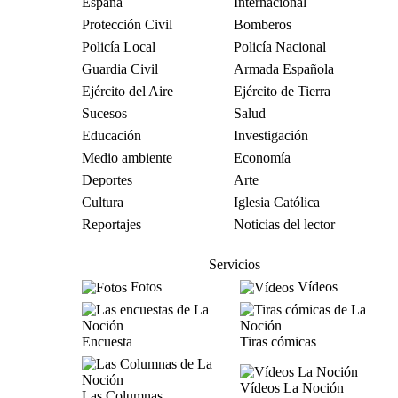
España
Internacional
Protección Civil
Bomberos
Policía Local
Policía Nacional
Guardia Civil
Armada Española
Ejército del Aire
Ejército de Tierra
Sucesos
Salud
Educación
Investigación
Medio ambiente
Economía
Deportes
Arte
Cultura
Iglesia Católica
Reportajes
Noticias del lector
Servicios
Fotos
Vídeos
Encuesta
Tiras cómicas
Vídeos La Noción
Las Columnas