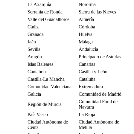
La Axarquía
Nororma
Serranía de Ronda
Sierra de las Nieves
Valle del Guadalhorce
Almería
Cádiz
Córdoba
Granada
Huelva
Jaén
Málaga
Sevilla
Andalucía
Aragón
Principado de Asturias
Islas Baleares
Canarias
Cantabria
Castilla y León
Castilla-La Mancha
Cataluña
Comunidad Valenciana
Extremadura
Galicia
Comunidad de Madrid
Comunidad Foral de
Región de Murcia
Navarra
País Vasco
La Rioja
Ciudad Autónoma de
Ciudad Autónoma de
Ceuta
Melilla