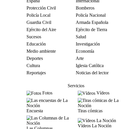
España
Internacional
Protección Civil
Bomberos
Policía Local
Policía Nacional
Guardia Civil
Armada Española
Ejército del Aire
Ejército de Tierra
Sucesos
Salud
Educación
Investigación
Medio ambiente
Economía
Deportes
Arte
Cultura
Iglesia Católica
Reportajes
Noticias del lector
Servicios
Fotos
Vídeos
Encuesta
Tiras cómicas
Vídeos La Noción
Las Columnas