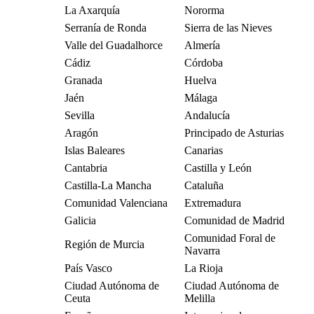
La Axarquía
Nororma
Serranía de Ronda
Sierra de las Nieves
Valle del Guadalhorce
Almería
Cádiz
Córdoba
Granada
Huelva
Jaén
Málaga
Sevilla
Andalucía
Aragón
Principado de Asturias
Islas Baleares
Canarias
Cantabria
Castilla y León
Castilla-La Mancha
Cataluña
Comunidad Valenciana
Extremadura
Galicia
Comunidad de Madrid
Comunidad Foral de
Región de Murcia
Navarra
País Vasco
La Rioja
Ciudad Autónoma de
Ciudad Autónoma de
Ceuta
Melilla