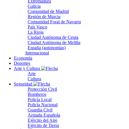
Extremadura
Galicia
Comunidad de Madrid
Región de Murcia
Comunidad Foral de Navarra
País Vasco
La Rioja
Ciudad Autónoma de Ceuta
Ciudad Autónoma de Melilla
España (autonomías)
Internacional
Economía
Deportes
Arte y Cultura
Arte
Cultura
Seguridad
Protección Civil
Bomberos
Policía Local
Policía Nacional
Guardia Civil
Armada Española
Ejército del Aire
Ejército de Tierra