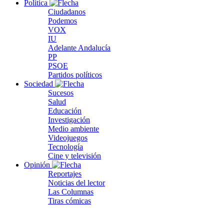
Política
Ciudadanos
Podemos
VOX
IU
Adelante Andalucía
PP
PSOE
Partidos políticos
Sociedad
Sucesos
Salud
Educación
Investigación
Medio ambiente
Videojuegos
Tecnología
Cine y televisión
Opinión
Reportajes
Noticias del lector
Las Columnas
Tiras cómicas