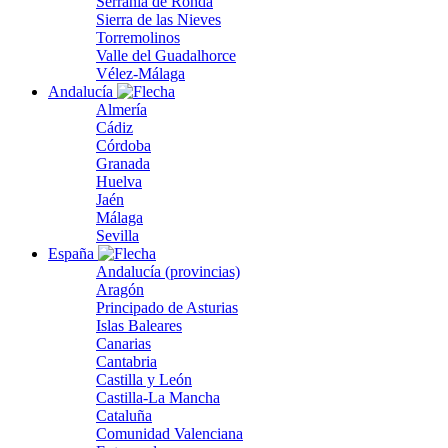
Serranía de Ronda
Sierra de las Nieves
Torremolinos
Valle del Guadalhorce
Vélez-Málaga
Andalucía
Almería
Cádiz
Córdoba
Granada
Huelva
Jaén
Málaga
Sevilla
España
Andalucía (provincias)
Aragón
Principado de Asturias
Islas Baleares
Canarias
Cantabria
Castilla y León
Castilla-La Mancha
Cataluña
Comunidad Valenciana