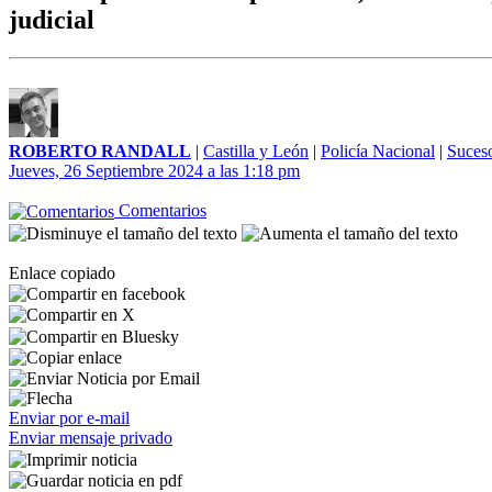
judicial
ROBERTO RANDALL
|
Castilla y León
|
Policía Nacional
|
Suces
Jueves, 26 Septiembre 2024 a las 1:18 pm
Comentarios
Enlace copiado
Enviar por e-mail
Enviar mensaje privado