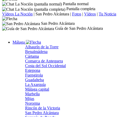
Pantalla normal
Pantalla completa
Vídeos La Noción
|
San Pedro Alcántara
|
Fotos
|
Vídeos
|
Tu Noticia
San Pedro Alcántara
Guía de San Pedro Alcántara
Málaga
Alhaurín de la Torre
Benalmádena
Cártama
Comarca de Antequera
Costa del Sol Occidental
Estepona
Fuengirola
Guadalteba
La Axarquía
Málaga capital
Marbella
Mijas
Nororma
Rincón de la Victoria
San Pedro Alcántara