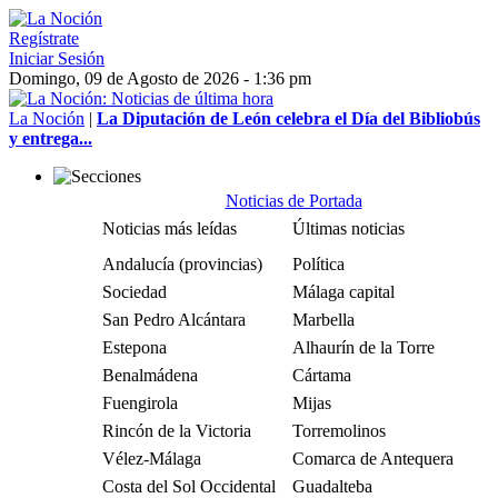
Regístrate
Iniciar Sesión
Domingo, 09 de Agosto de 2026 - 1:36 pm
La Noción
|
La Diputación de León celebra el Día del Bibliobús
y entrega...
Noticias de Portada
Noticias más leídas
Últimas noticias
Andalucía (provincias)
Política
Sociedad
Málaga capital
San Pedro Alcántara
Marbella
Estepona
Alhaurín de la Torre
Benalmádena
Cártama
Fuengirola
Mijas
Rincón de la Victoria
Torremolinos
Vélez-Málaga
Comarca de Antequera
Costa del Sol Occidental
Guadalteba