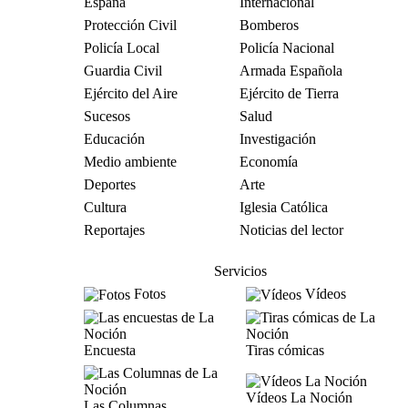
España
Internacional
Protección Civil
Bomberos
Policía Local
Policía Nacional
Guardia Civil
Armada Española
Ejército del Aire
Ejército de Tierra
Sucesos
Salud
Educación
Investigación
Medio ambiente
Economía
Deportes
Arte
Cultura
Iglesia Católica
Reportajes
Noticias del lector
Servicios
Fotos
Vídeos
Encuesta
Tiras cómicas
Vídeos La Noción
Las Columnas