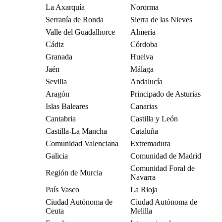
La Axarquía
Nororma
Serranía de Ronda
Sierra de las Nieves
Valle del Guadalhorce
Almería
Cádiz
Córdoba
Granada
Huelva
Jaén
Málaga
Sevilla
Andalucía
Aragón
Principado de Asturias
Islas Baleares
Canarias
Cantabria
Castilla y León
Castilla-La Mancha
Cataluña
Comunidad Valenciana
Extremadura
Galicia
Comunidad de Madrid
Comunidad Foral de
Región de Murcia
Navarra
País Vasco
La Rioja
Ciudad Autónoma de
Ciudad Autónoma de
Ceuta
Melilla