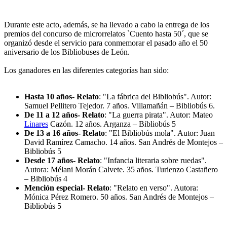
Durante este acto, además, se ha llevado a cabo la entrega de los
premios del concurso de microrrelatos `Cuento hasta 50´, que se
organizó desde el servicio para conmemorar el pasado año el 50
aniversario de los Bibliobuses de León.
Los ganadores en las diferentes categorías han sido:
Hasta 10 años- Relato
: "La fábrica del Bibliobús". Autor:
Samuel Pellitero Tejedor. 7 años. Villamañán – Bibliobús 6.
De 11 a 12 años- Relato
: "La guerra pirata". Autor: Mateo
Linares
Cazón. 12 años. Arganza – Bibliobús 5
De 13 a 16 años- Relato
: "El Bibliobús mola". Autor: Juan
David Ramírez Camacho. 14 años. San Andrés de Montejos –
Bibliobús 5
Desde 17 años- Relato
: "Infancia literaria sobre ruedas".
Autora: Mélani Morán Calvete. 35 años. Turienzo Castañero
– Bibliobús 4
Mención especial- Relato
: "Relato en verso". Autora:
Mónica Pérez Romero. 50 años. San Andrés de Montejos –
Bibliobús 5