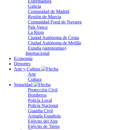
Extremadura
Galicia
Comunidad de Madrid
Región de Murcia
Comunidad Foral de Navarra
País Vasco
La Rioja
Ciudad Autónoma de Ceuta
Ciudad Autónoma de Melilla
España (autonomías)
Internacional
Economía
Deportes
Arte y Cultura
Arte
Cultura
Seguridad
Protección Civil
Bomberos
Policía Local
Policía Nacional
Guardia Civil
Armada Española
Ejército del Aire
Ejército de Tierra