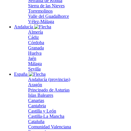
Serranía de Ronda
Sierra de las Nieves
Torremolinos
Valle del Guadalhorce
Vélez-Málaga
Andalucía
Almería
Cádiz
Córdoba
Granada
Huelva
Jaén
Málaga
Sevilla
España
Andalucía (provincias)
Aragón
Principado de Asturias
Islas Baleares
Canarias
Cantabria
Castilla y León
Castilla-La Mancha
Cataluña
Comunidad Valenciana