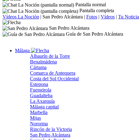
Pantalla normal
Pantalla completa
Vídeos La Noción
|
San Pedro Alcántara
|
Fotos
|
Vídeos
|
Tu Noticia
San Pedro Alcántara
Guía de San Pedro Alcántara
Málaga
Alhaurín de la Torre
Benalmádena
Cártama
Comarca de Antequera
Costa del Sol Occidental
Estepona
Fuengirola
Guadalteba
La Axarquía
Málaga capital
Marbella
Mijas
Nororma
Rincón de la Victoria
San Pedro Alcántara