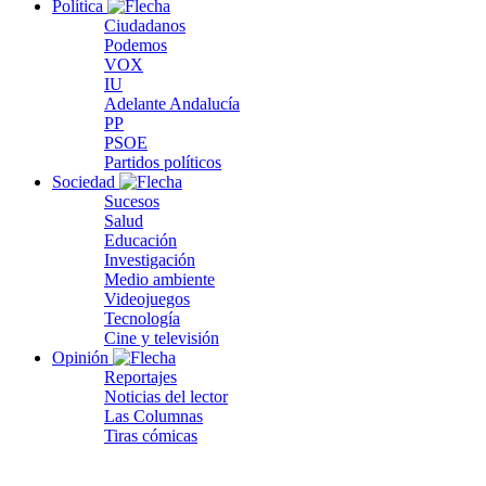
Política
Ciudadanos
Podemos
VOX
IU
Adelante Andalucía
PP
PSOE
Partidos políticos
Sociedad
Sucesos
Salud
Educación
Investigación
Medio ambiente
Videojuegos
Tecnología
Cine y televisión
Opinión
Reportajes
Noticias del lector
Las Columnas
Tiras cómicas