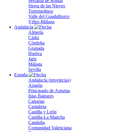
Serranía de Ronda
Sierra de las Nieves
Torremolinos
Valle del Guadalhorce
Vélez-Málaga
Andalucía
Almería
Cádiz
Córdoba
Granada
Huelva
Jaén
Málaga
Sevilla
España
Andalucía (provincias)
Aragón
Principado de Asturias
Islas Baleares
Canarias
Cantabria
Castilla y León
Castilla-La Mancha
Cataluña
Comunidad Valenciana