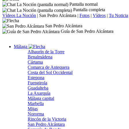
Pantalla normal
Pantalla completa
Vídeos La Noción
|
San Pedro Alcántara
|
Fotos
|
Vídeos
|
Tu Noticia
San Pedro Alcántara
Guía de San Pedro Alcántara
Málaga
Alhaurín de la Torre
Benalmádena
Cártama
Comarca de Antequera
Costa del Sol Occidental
Estepona
Fuengirola
Guadalteba
La Axarquía
Málaga capital
Marbella
Mijas
Nororma
Rincón de la Victoria
San Pedro Alcántara