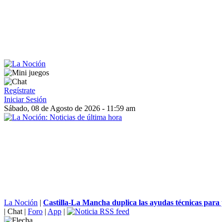
Regístrate
Iniciar Sesión
Sábado, 08 de Agosto de 2026 - 11:59 am
La Noción
|
Castilla-La Mancha duplica las ayudas técnicas para 
|
Chat
|
Foro
|
App
|