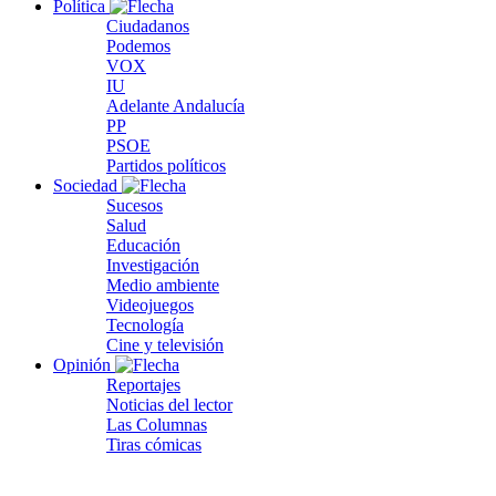
Política
Ciudadanos
Podemos
VOX
IU
Adelante Andalucía
PP
PSOE
Partidos políticos
Sociedad
Sucesos
Salud
Educación
Investigación
Medio ambiente
Videojuegos
Tecnología
Cine y televisión
Opinión
Reportajes
Noticias del lector
Las Columnas
Tiras cómicas