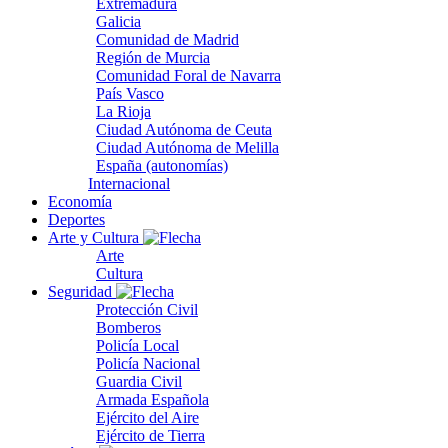
Extremadura
Galicia
Comunidad de Madrid
Región de Murcia
Comunidad Foral de Navarra
País Vasco
La Rioja
Ciudad Autónoma de Ceuta
Ciudad Autónoma de Melilla
España (autonomías)
Internacional
Economía
Deportes
Arte y Cultura
Arte
Cultura
Seguridad
Protección Civil
Bomberos
Policía Local
Policía Nacional
Guardia Civil
Armada Española
Ejército del Aire
Ejército de Tierra