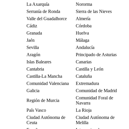
La Axarquía
Nororma
Serranía de Ronda
Sierra de las Nieves
Valle del Guadalhorce
Almería
Cádiz
Córdoba
Granada
Huelva
Jaén
Málaga
Sevilla
Andalucía
Aragón
Principado de Asturias
Islas Baleares
Canarias
Cantabria
Castilla y León
Castilla-La Mancha
Cataluña
Comunidad Valenciana
Extremadura
Galicia
Comunidad de Madrid
Comunidad Foral de
Región de Murcia
Navarra
País Vasco
La Rioja
Ciudad Autónoma de
Ciudad Autónoma de
Ceuta
Melilla