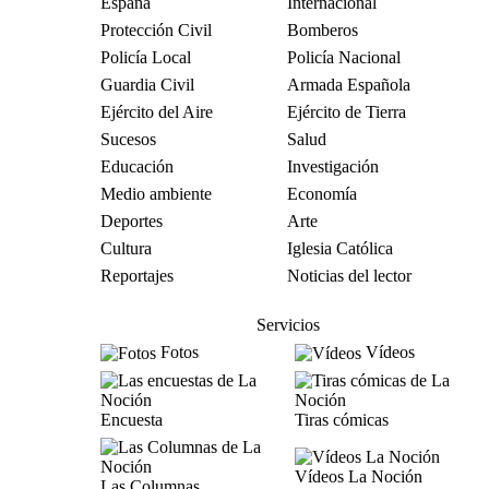
España
Internacional
Protección Civil
Bomberos
Policía Local
Policía Nacional
Guardia Civil
Armada Española
Ejército del Aire
Ejército de Tierra
Sucesos
Salud
Educación
Investigación
Medio ambiente
Economía
Deportes
Arte
Cultura
Iglesia Católica
Reportajes
Noticias del lector
Servicios
Fotos
Vídeos
Encuesta
Tiras cómicas
Vídeos La Noción
Las Columnas