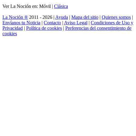
Ver La Noción en: Móvil |
Clásica
La Noción ®
2011 - 2026 |
Ayuda
|
Mapa del sitio
|
Quienes somos
|
Envíanos tu Noticia
|
Contacto
|
Aviso Legal
|
Condiciones de Uso y
Privacidad
|
Política de cookies
|
Preferencias del consentimiento de
cookies