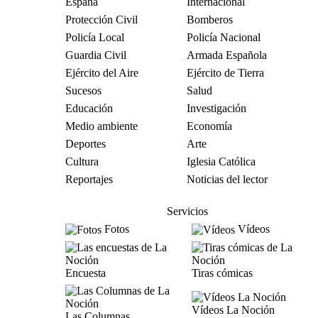
España
Internacional
Protección Civil
Bomberos
Policía Local
Policía Nacional
Guardia Civil
Armada Española
Ejército del Aire
Ejército de Tierra
Sucesos
Salud
Educación
Investigación
Medio ambiente
Economía
Deportes
Arte
Cultura
Iglesia Católica
Reportajes
Noticias del lector
Servicios
Fotos
Vídeos
Encuesta
Tiras cómicas
Vídeos La Noción
Las Columnas