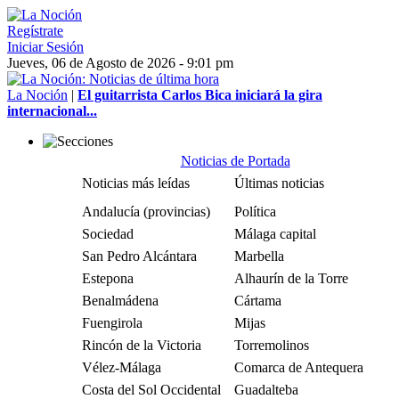
Regístrate
Iniciar Sesión
Jueves, 06 de Agosto de 2026 - 9:01 pm
La Noción
|
El guitarrista Carlos Bica iniciará la gira
internacional...
Noticias de Portada
Noticias más leídas
Últimas noticias
Andalucía (provincias)
Política
Sociedad
Málaga capital
San Pedro Alcántara
Marbella
Estepona
Alhaurín de la Torre
Benalmádena
Cártama
Fuengirola
Mijas
Rincón de la Victoria
Torremolinos
Vélez-Málaga
Comarca de Antequera
Costa del Sol Occidental
Guadalteba