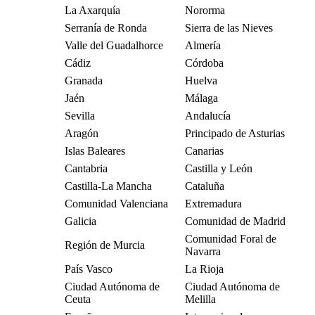
La Axarquía
Nororma
Serranía de Ronda
Sierra de las Nieves
Valle del Guadalhorce
Almería
Cádiz
Córdoba
Granada
Huelva
Jaén
Málaga
Sevilla
Andalucía
Aragón
Principado de Asturias
Islas Baleares
Canarias
Cantabria
Castilla y León
Castilla-La Mancha
Cataluña
Comunidad Valenciana
Extremadura
Galicia
Comunidad de Madrid
Comunidad Foral de
Región de Murcia
Navarra
País Vasco
La Rioja
Ciudad Autónoma de
Ciudad Autónoma de
Ceuta
Melilla