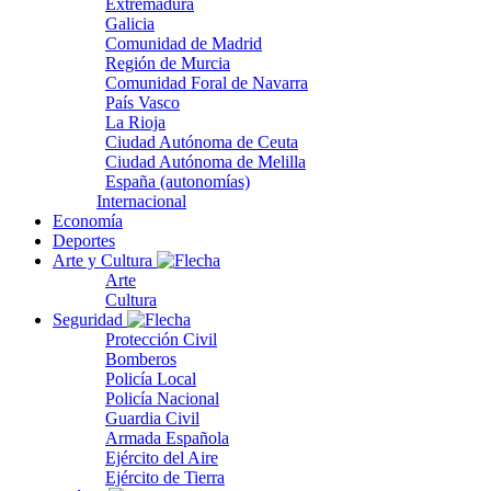
Extremadura
Galicia
Comunidad de Madrid
Región de Murcia
Comunidad Foral de Navarra
País Vasco
La Rioja
Ciudad Autónoma de Ceuta
Ciudad Autónoma de Melilla
España (autonomías)
Internacional
Economía
Deportes
Arte y Cultura
Arte
Cultura
Seguridad
Protección Civil
Bomberos
Policía Local
Policía Nacional
Guardia Civil
Armada Española
Ejército del Aire
Ejército de Tierra