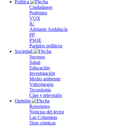
Política
Ciudadanos
Podemos
VOX
IU
Adelante Andalucía
PP
PSOE
Partidos políticos
Sociedad
Sucesos
Salud
Educación
Investigación
Medio ambiente
Videojuegos
Tecnología
Cine y televisión
Opinión
Reportajes
Noticias del lector
Las Columnas
Tiras cómicas