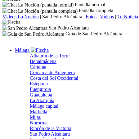
Pantalla normal
Pantalla completa
Vídeos La Noción
|
San Pedro Alcántara
|
Fotos
|
Vídeos
|
Tu Noticia
San Pedro Alcántara
Guía de San Pedro Alcántara
Málaga
Alhaurín de la Torre
Benalmádena
Cártama
Comarca de Antequera
Costa del Sol Occidental
Estepona
Fuengirola
Guadalteba
La Axarquía
Málaga capital
Marbella
Mijas
Nororma
Rincón de la Victoria
San Pedro Alcántara