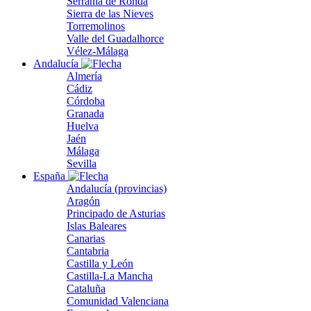
Serranía de Ronda
Sierra de las Nieves
Torremolinos
Valle del Guadalhorce
Vélez-Málaga
Andalucía
Almería
Cádiz
Córdoba
Granada
Huelva
Jaén
Málaga
Sevilla
España
Andalucía (provincias)
Aragón
Principado de Asturias
Islas Baleares
Canarias
Cantabria
Castilla y León
Castilla-La Mancha
Cataluña
Comunidad Valenciana