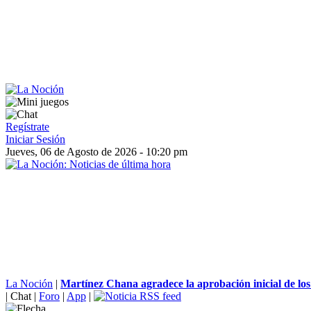
Regístrate
Iniciar Sesión
Jueves, 06 de Agosto de 2026 - 10:20 pm
La Noción
|
Martínez Chana agradece la aprobación inicial de los
|
Chat
|
Foro
|
App
|