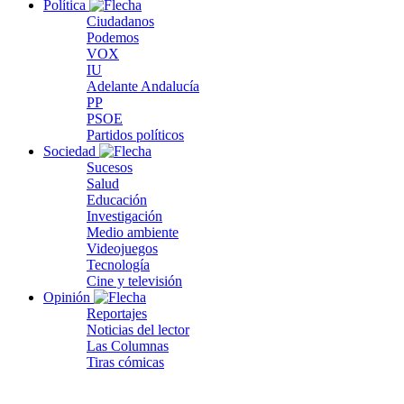
Política
Ciudadanos
Podemos
VOX
IU
Adelante Andalucía
PP
PSOE
Partidos políticos
Sociedad
Sucesos
Salud
Educación
Investigación
Medio ambiente
Videojuegos
Tecnología
Cine y televisión
Opinión
Reportajes
Noticias del lector
Las Columnas
Tiras cómicas