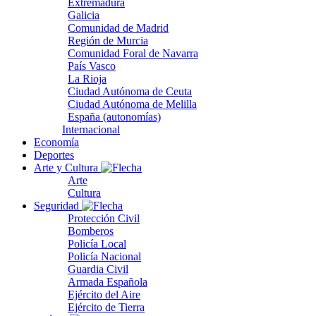
Extremadura
Galicia
Comunidad de Madrid
Región de Murcia
Comunidad Foral de Navarra
País Vasco
La Rioja
Ciudad Autónoma de Ceuta
Ciudad Autónoma de Melilla
España (autonomías)
Internacional
Economía
Deportes
Arte y Cultura
Arte
Cultura
Seguridad
Protección Civil
Bomberos
Policía Local
Policía Nacional
Guardia Civil
Armada Española
Ejército del Aire
Ejército de Tierra