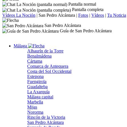
Pantalla normal
Pantalla completa
Vídeos La Noción
|
San Pedro Alcántara
|
Fotos
|
Vídeos
|
Tu Noticia
San Pedro Alcántara
Guía de San Pedro Alcántara
Málaga
Alhaurín de la Torre
Benalmádena
Cártama
Comarca de Antequera
Costa del Sol Occidental
Estepona
Fuengirola
Guadalteba
La Axarquía
Málaga capital
Marbella
Mijas
Nororma
Rincón de la Victoria
San Pedro Alcántara