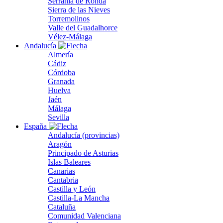
Serranía de Ronda
Sierra de las Nieves
Torremolinos
Valle del Guadalhorce
Vélez-Málaga
Andalucía
Almería
Cádiz
Córdoba
Granada
Huelva
Jaén
Málaga
Sevilla
España
Andalucía (provincias)
Aragón
Principado de Asturias
Islas Baleares
Canarias
Cantabria
Castilla y León
Castilla-La Mancha
Cataluña
Comunidad Valenciana