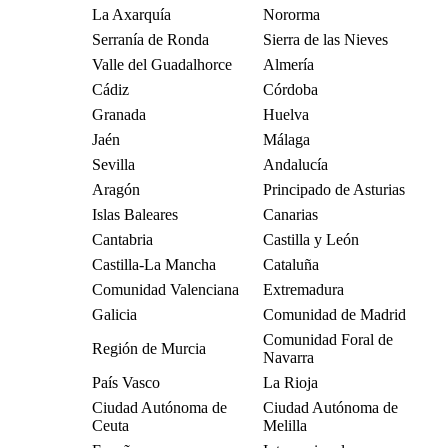
La Axarquía
Nororma
Serranía de Ronda
Sierra de las Nieves
Valle del Guadalhorce
Almería
Cádiz
Córdoba
Granada
Huelva
Jaén
Málaga
Sevilla
Andalucía
Aragón
Principado de Asturias
Islas Baleares
Canarias
Cantabria
Castilla y León
Castilla-La Mancha
Cataluña
Comunidad Valenciana
Extremadura
Galicia
Comunidad de Madrid
Comunidad Foral de
Región de Murcia
Navarra
País Vasco
La Rioja
Ciudad Autónoma de
Ciudad Autónoma de
Ceuta
Melilla