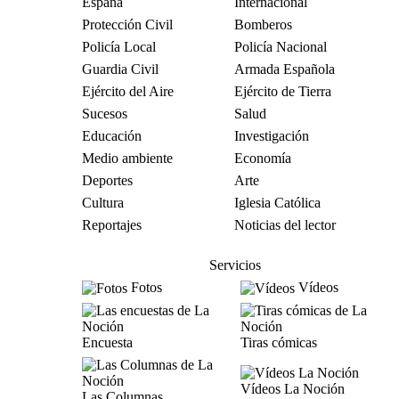
España
Internacional
Protección Civil
Bomberos
Policía Local
Policía Nacional
Guardia Civil
Armada Española
Ejército del Aire
Ejército de Tierra
Sucesos
Salud
Educación
Investigación
Medio ambiente
Economía
Deportes
Arte
Cultura
Iglesia Católica
Reportajes
Noticias del lector
Servicios
Fotos
Vídeos
Encuesta
Tiras cómicas
Vídeos La Noción
Las Columnas