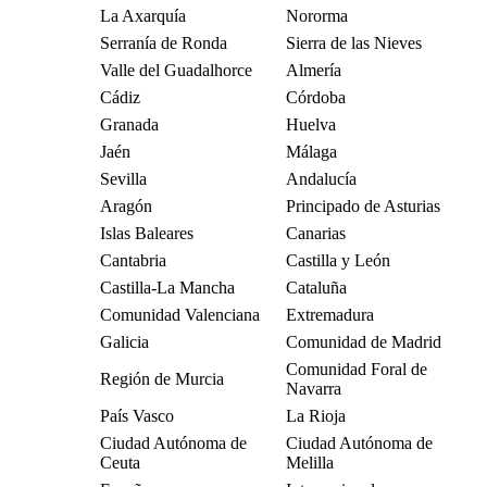
La Axarquía
Nororma
Serranía de Ronda
Sierra de las Nieves
Valle del Guadalhorce
Almería
Cádiz
Córdoba
Granada
Huelva
Jaén
Málaga
Sevilla
Andalucía
Aragón
Principado de Asturias
Islas Baleares
Canarias
Cantabria
Castilla y León
Castilla-La Mancha
Cataluña
Comunidad Valenciana
Extremadura
Galicia
Comunidad de Madrid
Comunidad Foral de
Región de Murcia
Navarra
País Vasco
La Rioja
Ciudad Autónoma de
Ciudad Autónoma de
Ceuta
Melilla