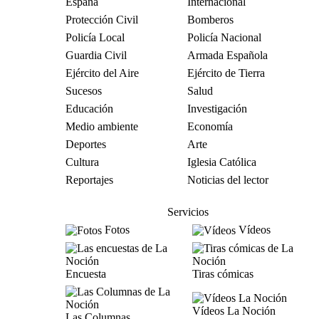
España
Internacional
Protección Civil
Bomberos
Policía Local
Policía Nacional
Guardia Civil
Armada Española
Ejército del Aire
Ejército de Tierra
Sucesos
Salud
Educación
Investigación
Medio ambiente
Economía
Deportes
Arte
Cultura
Iglesia Católica
Reportajes
Noticias del lector
Servicios
Fotos
Vídeos
Encuesta
Tiras cómicas
Vídeos La Noción
Las Columnas