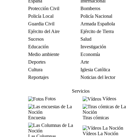
España
Internacional
Protección Civil
Bomberos
Policía Local
Policía Nacional
Guardia Civil
Armada Española
Ejército del Aire
Ejército de Tierra
Sucesos
Salud
Educación
Investigación
Medio ambiente
Economía
Deportes
Arte
Cultura
Iglesia Católica
Reportajes
Noticias del lector
Servicios
Fotos
Vídeos
Encuesta
Tiras cómicas
Vídeos La Noción
Las Columnas