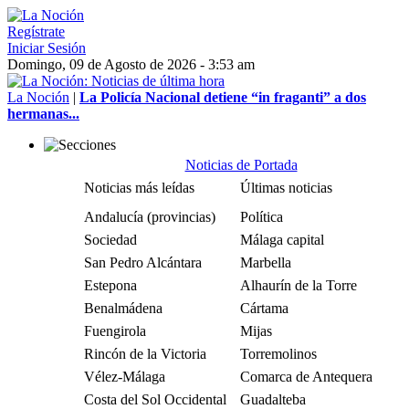
Regístrate
Iniciar Sesión
Domingo, 09 de Agosto de 2026 - 3:53 am
La Noción
|
La Policía Nacional detiene “in fraganti” a dos
hermanas...
Noticias de Portada
Noticias más leídas
Últimas noticias
Andalucía (provincias)
Política
Sociedad
Málaga capital
San Pedro Alcántara
Marbella
Estepona
Alhaurín de la Torre
Benalmádena
Cártama
Fuengirola
Mijas
Rincón de la Victoria
Torremolinos
Vélez-Málaga
Comarca de Antequera
Costa del Sol Occidental
Guadalteba