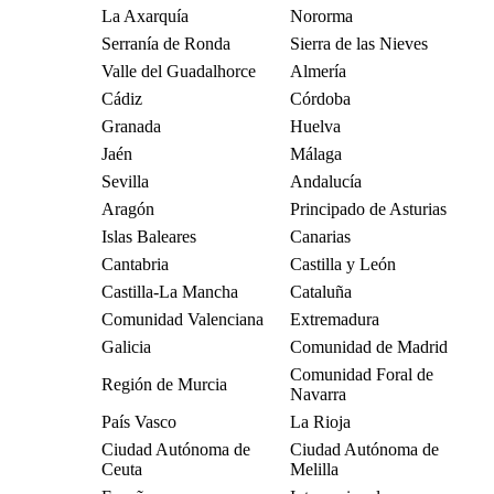
La Axarquía
Nororma
Serranía de Ronda
Sierra de las Nieves
Valle del Guadalhorce
Almería
Cádiz
Córdoba
Granada
Huelva
Jaén
Málaga
Sevilla
Andalucía
Aragón
Principado de Asturias
Islas Baleares
Canarias
Cantabria
Castilla y León
Castilla-La Mancha
Cataluña
Comunidad Valenciana
Extremadura
Galicia
Comunidad de Madrid
Comunidad Foral de
Región de Murcia
Navarra
País Vasco
La Rioja
Ciudad Autónoma de
Ciudad Autónoma de
Ceuta
Melilla