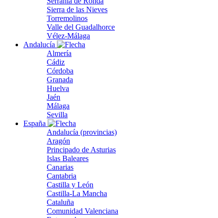
Serranía de Ronda
Sierra de las Nieves
Torremolinos
Valle del Guadalhorce
Vélez-Málaga
Andalucía
Almería
Cádiz
Córdoba
Granada
Huelva
Jaén
Málaga
Sevilla
España
Andalucía (provincias)
Aragón
Principado de Asturias
Islas Baleares
Canarias
Cantabria
Castilla y León
Castilla-La Mancha
Cataluña
Comunidad Valenciana