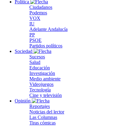
Política
Ciudadanos
Podemos
VOX
IU
Adelante Andalucía
PP
PSOE
Partidos políticos
Sociedad
Sucesos
Salud
Educación
Investigación
Medio ambiente
Videojuegos
Tecnología
Cine y televisión
Opinión
Reportajes
Noticias del lector
Las Columnas
Tiras cómicas