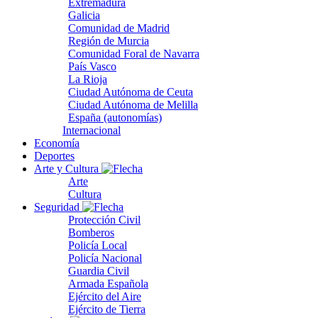
Extremadura
Galicia
Comunidad de Madrid
Región de Murcia
Comunidad Foral de Navarra
País Vasco
La Rioja
Ciudad Autónoma de Ceuta
Ciudad Autónoma de Melilla
España (autonomías)
Internacional
Economía
Deportes
Arte y Cultura
Arte
Cultura
Seguridad
Protección Civil
Bomberos
Policía Local
Policía Nacional
Guardia Civil
Armada Española
Ejército del Aire
Ejército de Tierra