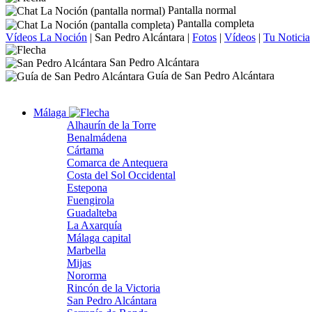
Pantalla normal
Pantalla completa
Vídeos La Noción
|
San Pedro Alcántara
|
Fotos
|
Vídeos
|
Tu Noticia
San Pedro Alcántara
Guía de San Pedro Alcántara
Málaga
Alhaurín de la Torre
Benalmádena
Cártama
Comarca de Antequera
Costa del Sol Occidental
Estepona
Fuengirola
Guadalteba
La Axarquía
Málaga capital
Marbella
Mijas
Nororma
Rincón de la Victoria
San Pedro Alcántara