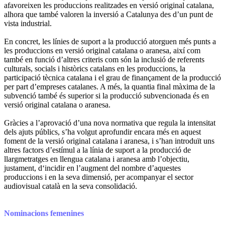
afavoreixen les produccions realitzades en versió original catalana,
alhora que també valoren la inversió a Catalunya des d’un punt de
vista industrial.
En concret, les línies de suport a la producció atorguen més punts a
les produccions en versió original catalana o aranesa, així com
també en funció d’altres criteris com són la inclusió de referents
culturals, socials i històrics catalans en les produccions, la
participació tècnica catalana i el grau de finançament de la producció
per part d’empreses catalanes. A més, la quantia final màxima de la
subvenció també és superior si la producció subvencionada és en
versió original catalana o aranesa.
Gràcies a l’aprovació d’una nova normativa que regula la intensitat
dels ajuts públics, s’ha volgut aprofundir encara més en aquest
foment de la versió original catalana i aranesa, i s’han introduït uns
altres factors d’estímul a la línia de suport a la producció de
llargmetratges en llengua catalana i aranesa amb l’objectiu,
justament, d‘incidir en l’augment del nombre d’aquestes
produccions i en la seva dimensió, per acompanyar el sector
audiovisual català en la seva consolidació.
Nominacions femenines