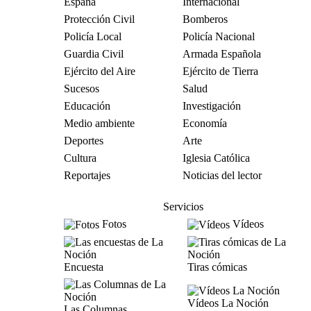
España
Internacional
Protección Civil
Bomberos
Policía Local
Policía Nacional
Guardia Civil
Armada Española
Ejército del Aire
Ejército de Tierra
Sucesos
Salud
Educación
Investigación
Medio ambiente
Economía
Deportes
Arte
Cultura
Iglesia Católica
Reportajes
Noticias del lector
Servicios
Fotos
Vídeos
Encuesta
Tiras cómicas
Vídeos La Noción
Las Columnas