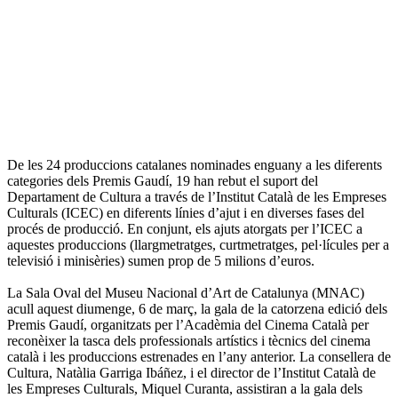
De les 24 produccions catalanes nominades enguany a les diferents
categories dels Premis Gaudí, 19 han rebut el suport del
Departament de Cultura a través de l’Institut Català de les Empreses
Culturals (ICEC) en diferents línies d’ajut i en diverses fases del
procés de producció. En conjunt, els ajuts atorgats per l’ICEC a
aquestes produccions (llargmetratges, curtmetratges, pel·lícules per a
televisió i minisèries) sumen prop de 5 milions d’euros.
La Sala Oval del Museu Nacional d’Art de Catalunya (MNAC)
acull aquest diumenge, 6 de març, la gala de la catorzena edició dels
Premis Gaudí, organitzats per l’Acadèmia del Cinema Català per
reconèixer la tasca dels professionals artístics i tècnics del cinema
català i les produccions estrenades en l’any anterior. La consellera de
Cultura, Natàlia Garriga Ibáñez, i el director de l’Institut Català de
les Empreses Culturals, Miquel Curanta, assistiran a la gala dels