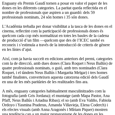
Enguany els Premis Gaudí tornen a posar en valor el paper de les
dones en les diferents categories. La paritat queda reflectida en el
nombre de professionals que aspiren a un guardó: dels 59
professionals nominats, 24 són homes i 35 són dones.
L’Acadèmia treballa per donar visibilitat a la tasca de les dones en el
cinema, reflectint com la participació de professionals dones és
quelcom cada cop més normalitzat en totes les baules de la cadena
de producció d’un film —quelcom que des de l’ICEC també es
reconeix i s’estimula a través de la introducció de criteris de gènere
en les línies d’ajut.
Així, com ja havia succeït en edicions anteriors del premi, categories
com la de direcció, amb dues dones (Clara Roquet i Neus Ballús) de
quatre professionals nominats, o guió, amb tres nominades (Clara
Roquet, i el tàndem Neus Ballús i Margarita Melgar) i tres homes
també finalistes, converteixen aquesta catorzena edició dels Gaudí
en una de les més paritàries de les realitzades fins ara.
A més, enguany categories habitualment masculinitzades com la
fotografia (amb Gris Jordana); el muntatge (amb Mapa Pastor, Ana
Pfaff, Neus Ballús i Ariadna Ribas); el so (amb Eva Valiño, Fabiola
Ordoyo i Yasmina Praderas, Amanda Villavieja, Elena Coderch) i
els efectes visuals (amb Anna Aragonès i Míriam Piquer) mostren
una tendència cap a un major protagonisme de les dones en les