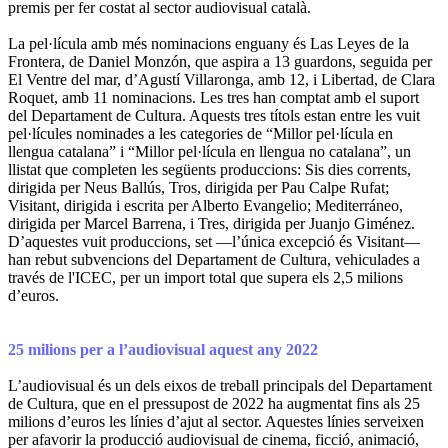
premis per fer costat al sector audiovisual català.
La pel·lícula amb més nominacions enguany és Las Leyes de la
Frontera, de Daniel Monzón, que aspira a 13 guardons, seguida per
El Ventre del mar, d’Agustí Villaronga, amb 12, i Libertad, de Clara
Roquet, amb 11 nominacions. Les tres han comptat amb el suport
del Departament de Cultura. Aquests tres títols estan entre les vuit
pel·lícules nominades a les categories de “Millor pel·lícula en
llengua catalana” i “Millor pel·lícula en llengua no catalana”, un
llistat que completen les següents produccions: Sis dies corrents,
dirigida per Neus Ballús, Tros, dirigida per Pau Calpe Rufat;
Visitant, dirigida i escrita per Alberto Evangelio; Mediterráneo,
dirigida per Marcel Barrena, i Tres, dirigida per Juanjo Giménez.
D’aquestes vuit produccions, set —l’única excepció és Visitant—
han rebut subvencions del Departament de Cultura, vehiculades a
través de l'ICEC, per un import total que supera els 2,5 milions
d’euros.
25 milions per a l’audiovisual aquest any 2022
L’audiovisual és un dels eixos de treball principals del Departament
de Cultura, que en el pressupost de 2022 ha augmentat fins als 25
milions d’euros les línies d’ajut al sector. Aquestes línies serveixen
per afavorir la producció audiovisual de cinema, ficció, animació,