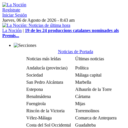
Regístrate
Iniciar Sesión
Jueves, 06 de Agosto de 2026 - 8:43 am
La Noción
|
19 de les 24 produccions catalanes nominades als
Premis...
Noticias de Portada
Noticias más leídas
Últimas noticias
Andalucía (provincias)
Política
Sociedad
Málaga capital
San Pedro Alcántara
Marbella
Estepona
Alhaurín de la Torre
Benalmádena
Cártama
Fuengirola
Mijas
Rincón de la Victoria
Torremolinos
Vélez-Málaga
Comarca de Antequera
Costa del Sol Occidental
Guadalteba