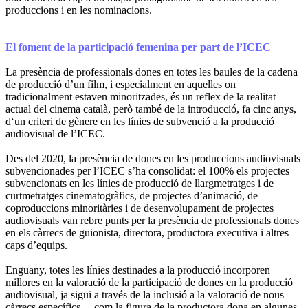
produccions i en les nominacions.
El foment de la participació femenina per part de l’ICEC
La presència de professionals dones en totes les baules de la cadena
de producció d’un film, i especialment en aquelles on
tradicionalment estaven minoritzades, és un reflex de la realitat
actual del cinema català, però també de la introducció, fa cinc anys,
d‘un criteri de gènere en les línies de subvenció a la producció
audiovisual de l’ICEC.
Des del 2020, la presència de dones en les produccions audiovisuals
subvencionades per l’ICEC s’ha consolidat: el 100% els projectes
subvencionats en les línies de producció de llargmetratges i de
curtmetratges cinematogràfics, de projectes d’animació, de
coproduccions minoritàries i de desenvolupament de projectes
audiovisuals van rebre punts per la presència de professionals dones
en els càrrecs de guionista, directora, productora executiva i altres
caps d’equips.
Enguany, totes les línies destinades a la producció incorporen
millores en la valoració de la participació de dones en la producció
audiovisual, ja sigui a través de la inclusió a la valoració de nous
càrrecs específics —com la figura de la productora dona en algunes