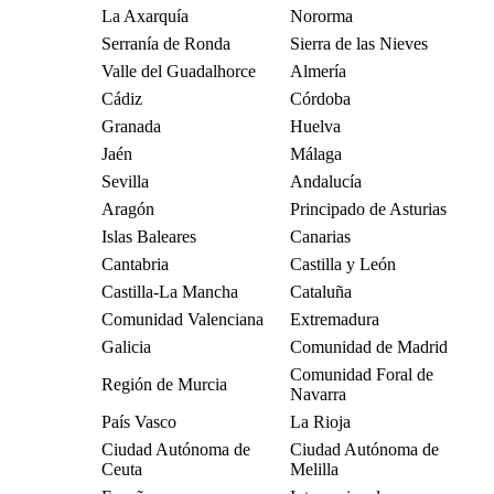
La Axarquía
Nororma
Serranía de Ronda
Sierra de las Nieves
Valle del Guadalhorce
Almería
Cádiz
Córdoba
Granada
Huelva
Jaén
Málaga
Sevilla
Andalucía
Aragón
Principado de Asturias
Islas Baleares
Canarias
Cantabria
Castilla y León
Castilla-La Mancha
Cataluña
Comunidad Valenciana
Extremadura
Galicia
Comunidad de Madrid
Comunidad Foral de
Región de Murcia
Navarra
País Vasco
La Rioja
Ciudad Autónoma de
Ciudad Autónoma de
Ceuta
Melilla