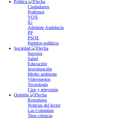
Política
Ciudadanos
Podemos
VOX
IU
Adelante Andalucía
PP
PSOE
Partidos políticos
Sociedad
Sucesos
Salud
Educación
Investigación
Medio ambiente
Videojuegos
Tecnología
Cine y televisión
Opinión
Reportajes
Noticias del lector
Las Columnas
Tiras cómicas