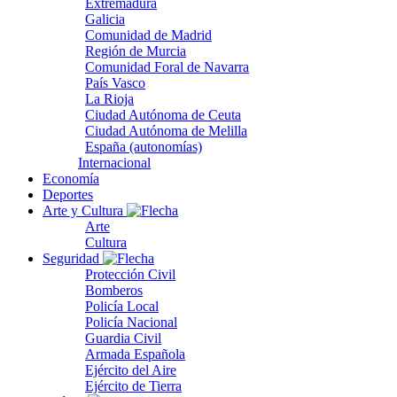
Extremadura
Galicia
Comunidad de Madrid
Región de Murcia
Comunidad Foral de Navarra
País Vasco
La Rioja
Ciudad Autónoma de Ceuta
Ciudad Autónoma de Melilla
España (autonomías)
Internacional
Economía
Deportes
Arte y Cultura
Arte
Cultura
Seguridad
Protección Civil
Bomberos
Policía Local
Policía Nacional
Guardia Civil
Armada Española
Ejército del Aire
Ejército de Tierra