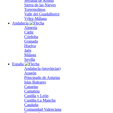
Serranía de Ronda
Sierra de las Nieves
Torremolinos
Valle del Guadalhorce
Vélez-Málaga
Andalucía
Almería
Cádiz
Córdoba
Granada
Huelva
Jaén
Málaga
Sevilla
España
Andalucía (provincias)
Aragón
Principado de Asturias
Islas Baleares
Canarias
Cantabria
Castilla y León
Castilla-La Mancha
Cataluña
Comunidad Valenciana