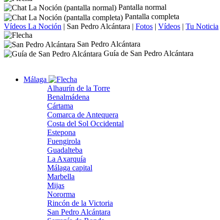
Pantalla normal
Pantalla completa
Vídeos La Noción
|
San Pedro Alcántara
|
Fotos
|
Vídeos
|
Tu Noticia
San Pedro Alcántara
Guía de San Pedro Alcántara
Málaga
Alhaurín de la Torre
Benalmádena
Cártama
Comarca de Antequera
Costa del Sol Occidental
Estepona
Fuengirola
Guadalteba
La Axarquía
Málaga capital
Marbella
Mijas
Nororma
Rincón de la Victoria
San Pedro Alcántara