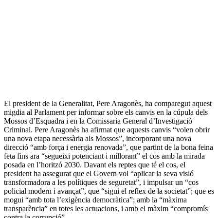
El president de la Generalitat, Pere Aragonès, ha comparegut aquest
migdia al Parlament per informar sobre els canvis en la cúpula dels
Mossos d’Esquadra i en la Comissaria General d’Investigació
Criminal. Pere Aragonès ha afirmat que aquests canvis “volen obrir
una nova etapa necessària als Mossos”, incorporant una nova
direcció “amb força i energia renovada”, que partint de la bona feina
feta fins ara “segueixi potenciant i millorant” el cos amb la mirada
posada en l’horitzó 2030. Davant els reptes que té el cos, el
president ha assegurat que el Govern vol “aplicar la seva visió
transformadora a les polítiques de seguretat”, i impulsar un “cos
policial modern i avançat”, que “sigui el reflex de la societat”; que es
mogui “amb tota l’exigència democràtica”; amb la “màxima
transparència” en totes les actuacions, i amb el màxim “compromís
contra la corrupció”.