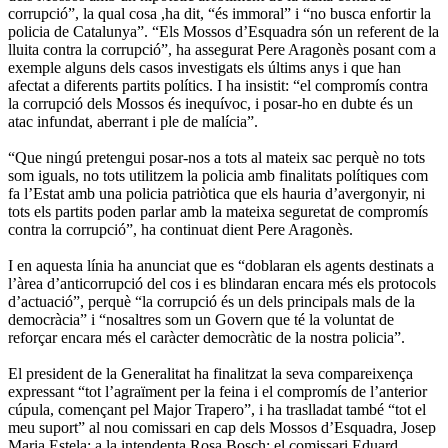
corrupció”, la qual cosa ,ha dit, “és immoral” i “no busca enfortir la
policia de Catalunya”. “Els Mossos d’Esquadra són un referent de la
lluita contra la corrupció”, ha assegurat Pere Aragonès posant com a
exemple alguns dels casos investigats els últims anys i que han
afectat a diferents partits polítics. I ha insistit: “el compromís contra
la corrupció dels Mossos és inequívoc, i posar-ho en dubte és un
atac infundat, aberrant i ple de malícia”.
“Que ningú pretengui posar-nos a tots al mateix sac perquè no tots
som iguals, no tots utilitzem la policia amb finalitats polítiques com
fa l’Estat amb una policia patriòtica que els hauria d’avergonyir, ni
tots els partits poden parlar amb la mateixa seguretat de compromís
contra la corrupció”, ha continuat dient Pere Aragonès.
I en aquesta línia ha anunciat que es “doblaran els agents destinats a
l’àrea d’anticorrupció del cos i es blindaran encara més els protocols
d’actuació”, perquè “la corrupció és un dels principals mals de la
democràcia” i “nosaltres som un Govern que té la voluntat de
reforçar encara més el caràcter democràtic de la nostra policia”.
El president de la Generalitat ha finalitzat la seva compareixença
expressant “tot l’agraïment per la feina i el compromís de l’anterior
cúpula, començant pel Major Trapero”, i ha traslladat també “tot el
meu suport” al nou comissari en cap dels Mossos d’Esquadra, Josep
Maria Estela; a la intendenta Rosa Bosch; el comissari Eduard