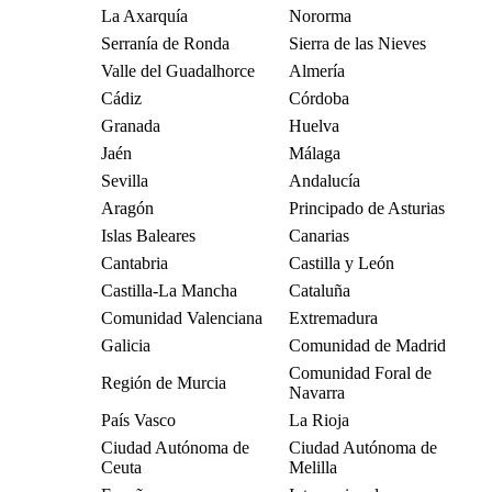
La Axarquía
Nororma
Serranía de Ronda
Sierra de las Nieves
Valle del Guadalhorce
Almería
Cádiz
Córdoba
Granada
Huelva
Jaén
Málaga
Sevilla
Andalucía
Aragón
Principado de Asturias
Islas Baleares
Canarias
Cantabria
Castilla y León
Castilla-La Mancha
Cataluña
Comunidad Valenciana
Extremadura
Galicia
Comunidad de Madrid
Comunidad Foral de
Región de Murcia
Navarra
País Vasco
La Rioja
Ciudad Autónoma de
Ciudad Autónoma de
Ceuta
Melilla