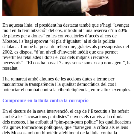
En aquesta línia, el president ha destacat també que s’hagi “avançat
molt en la feminització” del cos, introduint “una reserva d’un 40%
de places per a dones” en les convocatòries d’accés al cos de
Mossos, i s’hagi aprovat “el pla d’igualtat” al si de la policia
catalana. També ha posat de relleu que, gràcies als pressupostos del
2002, es disposi “d’un nivell d’inversió inèdit que ens permet
revertir les retallades i dotar el cos dels mitjans i recursos
necessaris”. “El cos ha passat 7 anys sense sumar cap nou agent”, ha
ressaltat.
I ha remarcat ambé algunes de les accions dutes a terme per
maximitzar la transparència i la qualitat democràtica del cos i
potenciar el combat contra la ciberdeliqüència, entre altres exemples.
Compromís en la lluita contra la corrupció
En el decurs de la seva intervenció, el cap de l’Executiu s’ha referit
també a les “acusacions partidistes” envers els canvis a la cúpula
dels mossos, i ha atribuït al “pim-pam-pum polític” les qualificacions
d’algunes formacions polítiques, que ”barregen la crítica als relleus
dels Mossos amb un hipotètic afebliment de la lluita contra la