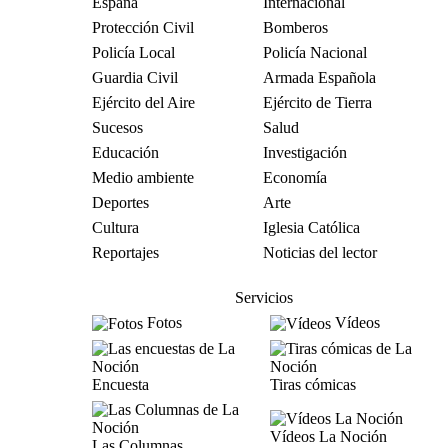
España
Internacional
Protección Civil
Bomberos
Policía Local
Policía Nacional
Guardia Civil
Armada Española
Ejército del Aire
Ejército de Tierra
Sucesos
Salud
Educación
Investigación
Medio ambiente
Economía
Deportes
Arte
Cultura
Iglesia Católica
Reportajes
Noticias del lector
Servicios
Fotos
Vídeos
Encuesta
Tiras cómicas
Vídeos La Noción
Las Columnas