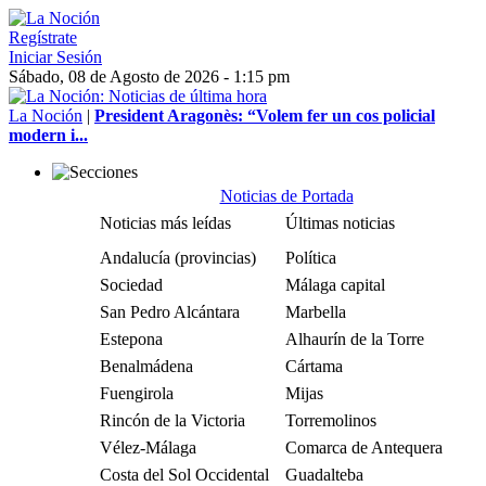
Regístrate
Iniciar Sesión
Sábado, 08 de Agosto de 2026 - 1:15 pm
La Noción
|
President Aragonès: “Volem fer un cos policial
modern i...
Noticias de Portada
Noticias más leídas
Últimas noticias
Andalucía (provincias)
Política
Sociedad
Málaga capital
San Pedro Alcántara
Marbella
Estepona
Alhaurín de la Torre
Benalmádena
Cártama
Fuengirola
Mijas
Rincón de la Victoria
Torremolinos
Vélez-Málaga
Comarca de Antequera
Costa del Sol Occidental
Guadalteba