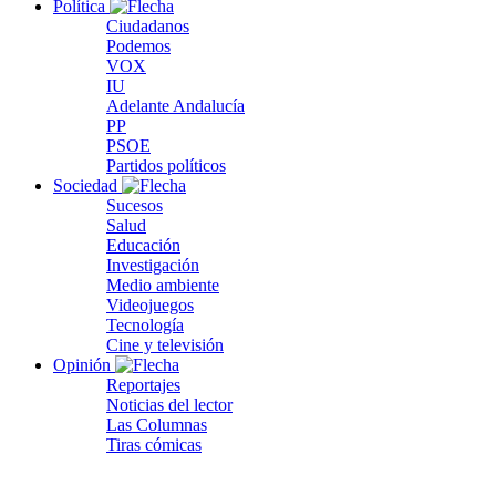
Política
Ciudadanos
Podemos
VOX
IU
Adelante Andalucía
PP
PSOE
Partidos políticos
Sociedad
Sucesos
Salud
Educación
Investigación
Medio ambiente
Videojuegos
Tecnología
Cine y televisión
Opinión
Reportajes
Noticias del lector
Las Columnas
Tiras cómicas