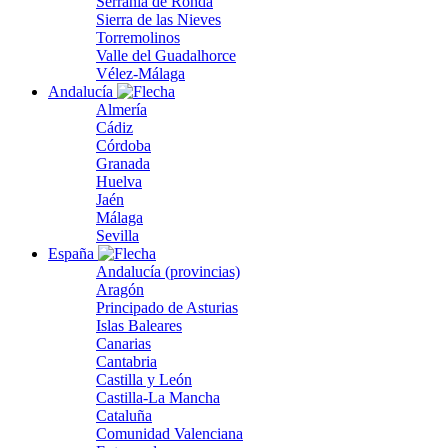
Serranía de Ronda
Sierra de las Nieves
Torremolinos
Valle del Guadalhorce
Vélez-Málaga
Andalucía
Almería
Cádiz
Córdoba
Granada
Huelva
Jaén
Málaga
Sevilla
España
Andalucía (provincias)
Aragón
Principado de Asturias
Islas Baleares
Canarias
Cantabria
Castilla y León
Castilla-La Mancha
Cataluña
Comunidad Valenciana