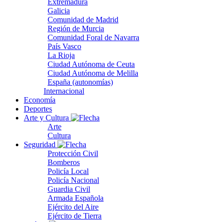
Extremadura
Galicia
Comunidad de Madrid
Región de Murcia
Comunidad Foral de Navarra
País Vasco
La Rioja
Ciudad Autónoma de Ceuta
Ciudad Autónoma de Melilla
España (autonomías)
Internacional
Economía
Deportes
Arte y Cultura
Arte
Cultura
Seguridad
Protección Civil
Bomberos
Policía Local
Policía Nacional
Guardia Civil
Armada Española
Ejército del Aire
Ejército de Tierra