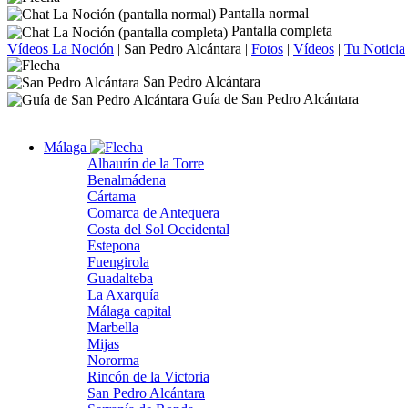
Pantalla normal
Pantalla completa
Vídeos La Noción
|
San Pedro Alcántara
|
Fotos
|
Vídeos
|
Tu Noticia
San Pedro Alcántara
Guía de San Pedro Alcántara
Málaga
Alhaurín de la Torre
Benalmádena
Cártama
Comarca de Antequera
Costa del Sol Occidental
Estepona
Fuengirola
Guadalteba
La Axarquía
Málaga capital
Marbella
Mijas
Nororma
Rincón de la Victoria
San Pedro Alcántara