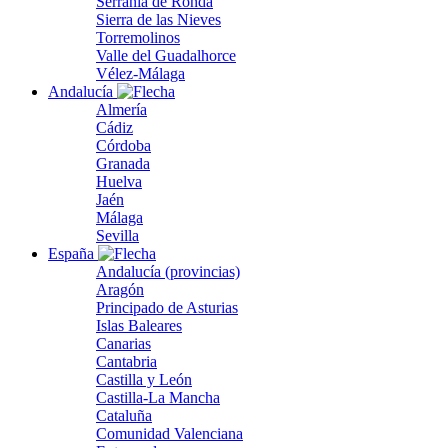
Serranía de Ronda
Sierra de las Nieves
Torremolinos
Valle del Guadalhorce
Vélez-Málaga
Andalucía
Almería
Cádiz
Córdoba
Granada
Huelva
Jaén
Málaga
Sevilla
España
Andalucía (provincias)
Aragón
Principado de Asturias
Islas Baleares
Canarias
Cantabria
Castilla y León
Castilla-La Mancha
Cataluña
Comunidad Valenciana