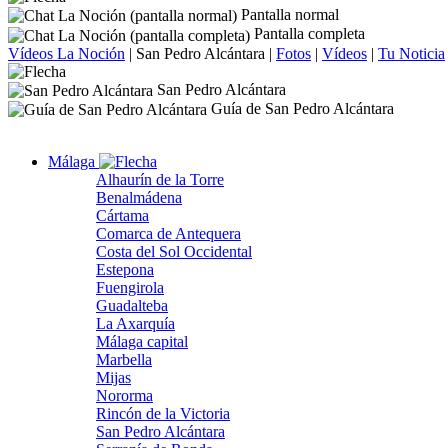
Pantalla normal
Pantalla completa
Vídeos La Noción
|
San Pedro Alcántara
|
Fotos
|
Vídeos
|
Tu Noticia
San Pedro Alcántara
Guía de San Pedro Alcántara
Málaga
Alhaurín de la Torre
Benalmádena
Cártama
Comarca de Antequera
Costa del Sol Occidental
Estepona
Fuengirola
Guadalteba
La Axarquía
Málaga capital
Marbella
Mijas
Nororma
Rincón de la Victoria
San Pedro Alcántara