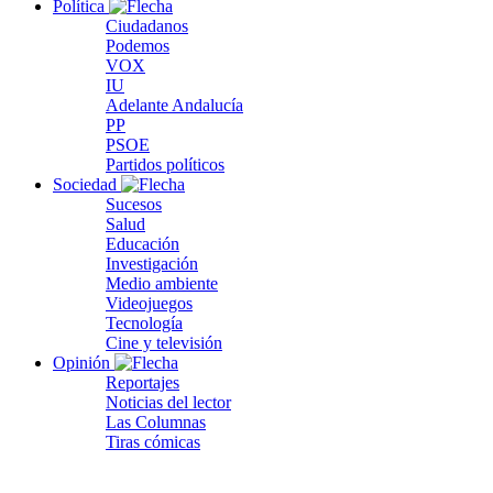
Política
Ciudadanos
Podemos
VOX
IU
Adelante Andalucía
PP
PSOE
Partidos políticos
Sociedad
Sucesos
Salud
Educación
Investigación
Medio ambiente
Videojuegos
Tecnología
Cine y televisión
Opinión
Reportajes
Noticias del lector
Las Columnas
Tiras cómicas