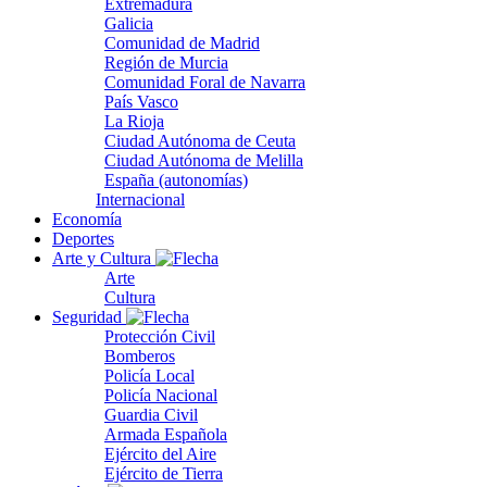
Extremadura
Galicia
Comunidad de Madrid
Región de Murcia
Comunidad Foral de Navarra
País Vasco
La Rioja
Ciudad Autónoma de Ceuta
Ciudad Autónoma de Melilla
España (autonomías)
Internacional
Economía
Deportes
Arte y Cultura
Arte
Cultura
Seguridad
Protección Civil
Bomberos
Policía Local
Policía Nacional
Guardia Civil
Armada Española
Ejército del Aire
Ejército de Tierra