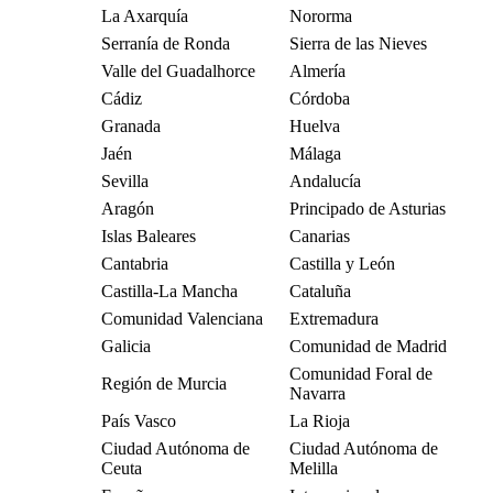
La Axarquía
Nororma
Serranía de Ronda
Sierra de las Nieves
Valle del Guadalhorce
Almería
Cádiz
Córdoba
Granada
Huelva
Jaén
Málaga
Sevilla
Andalucía
Aragón
Principado de Asturias
Islas Baleares
Canarias
Cantabria
Castilla y León
Castilla-La Mancha
Cataluña
Comunidad Valenciana
Extremadura
Galicia
Comunidad de Madrid
Comunidad Foral de
Región de Murcia
Navarra
País Vasco
La Rioja
Ciudad Autónoma de
Ciudad Autónoma de
Ceuta
Melilla