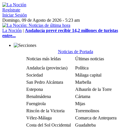
Regístrate
Iniciar Sesión
Domingo, 09 de Agosto de 2026 - 5:23 am
La Noción
|
Andalucía prevé recibir 14,2 millones de turistas
entre...
Noticias de Portada
Noticias más leídas
Últimas noticias
Andalucía (provincias)
Política
Sociedad
Málaga capital
San Pedro Alcántara
Marbella
Estepona
Alhaurín de la Torre
Benalmádena
Cártama
Fuengirola
Mijas
Rincón de la Victoria
Torremolinos
Vélez-Málaga
Comarca de Antequera
Costa del Sol Occidental
Guadalteba