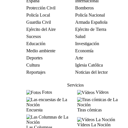
España
Internacional
Protección Civil
Bomberos
Policía Local
Policía Nacional
Guardia Civil
Armada Española
Ejército del Aire
Ejército de Tierra
Sucesos
Salud
Educación
Investigación
Medio ambiente
Economía
Deportes
Arte
Cultura
Iglesia Católica
Reportajes
Noticias del lector
Servicios
Fotos
Vídeos
Encuesta
Tiras cómicas
Vídeos La Noción
Las Columnas