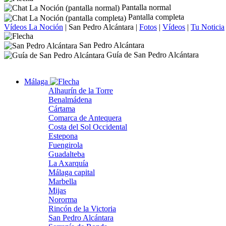
Pantalla normal
Pantalla completa
Vídeos La Noción
|
San Pedro Alcántara
|
Fotos
|
Vídeos
|
Tu Noticia
San Pedro Alcántara
Guía de San Pedro Alcántara
Málaga
Alhaurín de la Torre
Benalmádena
Cártama
Comarca de Antequera
Costa del Sol Occidental
Estepona
Fuengirola
Guadalteba
La Axarquía
Málaga capital
Marbella
Mijas
Nororma
Rincón de la Victoria
San Pedro Alcántara