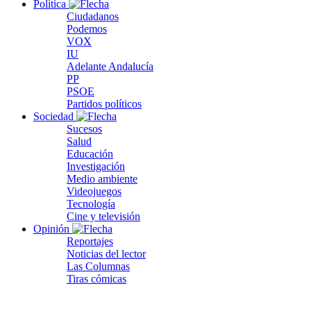
Política
Ciudadanos
Podemos
VOX
IU
Adelante Andalucía
PP
PSOE
Partidos políticos
Sociedad
Sucesos
Salud
Educación
Investigación
Medio ambiente
Videojuegos
Tecnología
Cine y televisión
Opinión
Reportajes
Noticias del lector
Las Columnas
Tiras cómicas