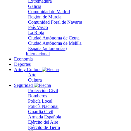
Extremadura
Galicia
Comunidad de Madrid
Región de Murcia
Comunidad Foral de Navarra
País Vasco
La Rioja
Ciudad Autónoma de Ceuta
Ciudad Autónoma de Melilla
España (autonomías)
Internacional
Economía
Deportes
Arte y Cultura
Arte
Cultura
Seguridad
Protección Civil
Bomberos
Policía Local
Policía Nacional
Guardia Civil
Armada Española
Ejército del Aire
Ejército de Tierra