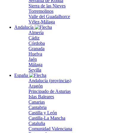
Serranía de Ronda
Sierra de las Nieves
Torremolinos
Valle del Guadalhorce
Vélez-Málaga
Andalucía
Almería
Cádiz
Córdoba
Granada
Huelva
Jaén
Málaga
Sevilla
España
Andalucía (provincias)
Aragón
Principado de Asturias
Islas Baleares
Canarias
Cantabria
Castilla y León
Castilla-La Mancha
Cataluña
Comunidad Valenciana